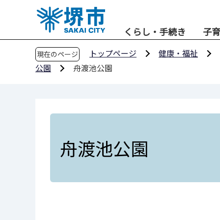
こ
の
くらし・手続き
子
ペ
ー
トップページ
健康・福祉
現在のページ
ジ
公園
舟渡池公園
の
先
頭
で
す
舟渡池公園