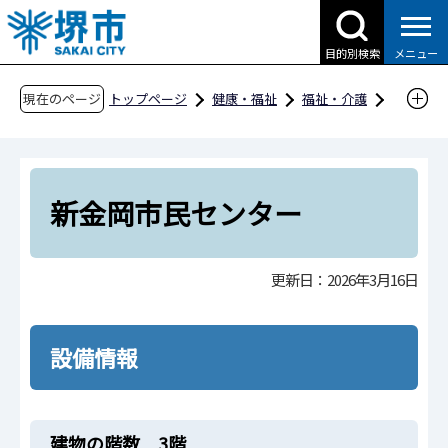
こ
の
目的別検索
メニュー
ペ
ー
現在のページ
トップページ
健康・福祉
福祉・介護
ジ
障害福祉
社会参加
バリアフリー情報
の
種別一覧
文化
公民館・市民センター等
先
新金岡市民センター
頭
新金岡市民センター
で
す
更新日：2026年3月16日
設備情報
建物の階数 3階