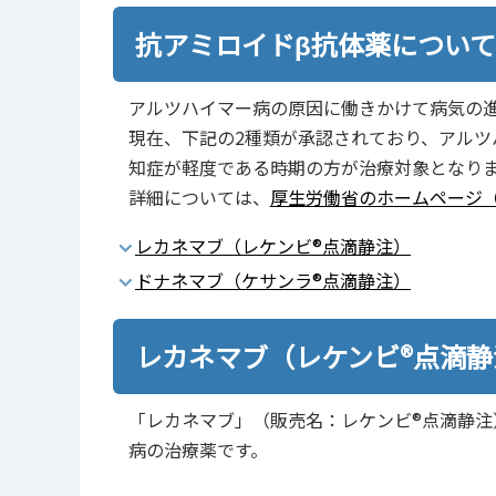
抗アミロイドβ抗体薬について
アルツハイマー病の原因に働きかけて病気の
現在、下記の2種類が承認されており、アル
知症が軽度である時期の方が治療対象となり
詳細については、
厚生労働省のホームページ
レカネマブ（レケンビ®点滴静注）
ドナネマブ（ケサンラ®点滴静注）
レカネマブ（レケンビ®点滴
「レカネマブ」（販売名：レケンビ®点滴静注
病の治療薬です。