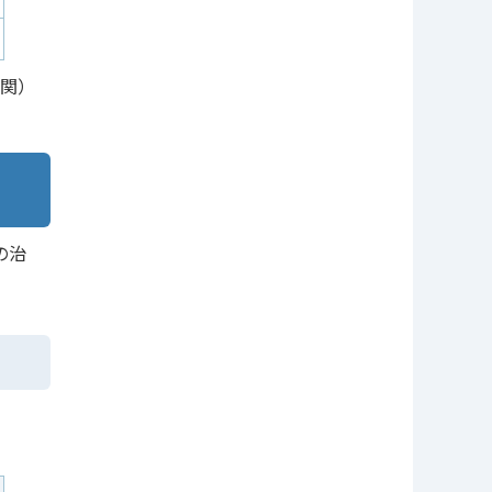
機関）
の治