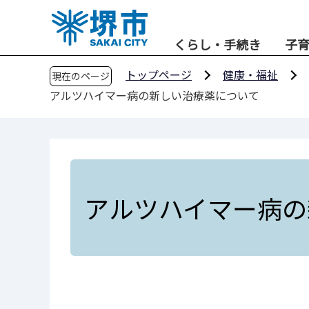
こ
の
くらし・手続き
子
ペ
ー
トップページ
健康・福祉
現在のページ
ジ
アルツハイマー病の新しい治療薬について
の
先
頭
で
す
アルツハイマー病の