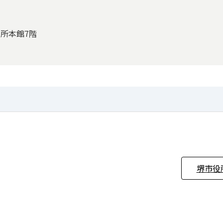
役所本館7階
堺市役