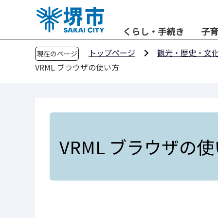
こ
の
くらし・手続き
子
ペ
ー
トップページ
観光・歴史・文
現在のページ
ジ
VRML ブラウザの使い方
の
先
頭
で
す
VRML ブラウザの