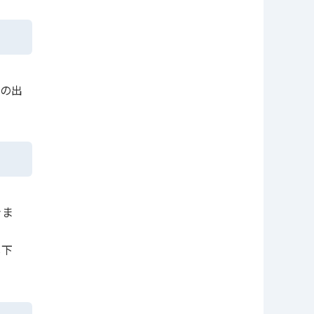
の出
きま
し下