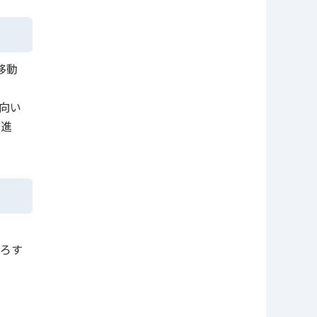
移動
向い
前進
ろす