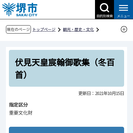
こ
の
目的別検索
メニュー
ペ
ー
現在のページ
トップページ
観光・歴史・文化
ジ
歴史・文化財
文化財
堺市の文化財
の
文化財紹介ページ
分野別
先
書跡・典籍・古文書
伏見天皇宸翰御歌集（冬百
頭
で
伏見天皇宸翰御歌集（冬百首）
首）
す
更新日：2021年10月15日
指定区分
重要文化財