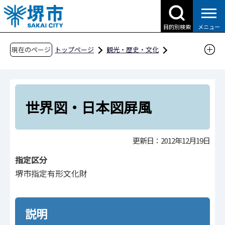
こ
の
目的別検索
メニュー
ペ
ー
現在のページ
トップページ
観光・歴史・文化
ジ
歴史・文化財
文化財
堺市の文化財
の
文化財紹介ページ
分野別
歴史資料
先
世界図・日本図屏風
頭
世界図・日本図屏風
で
す
更新日：2012年12月19日
指定区分
堺市指定有形文化財
説明