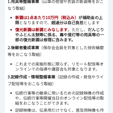
1.用具等整備事業
（山車の修理や衣装の新調等をおこ
なう取組）
新調は1点あたり10万円（税込み）
が補助金の上
限
となりますので、
超過分は自己負担
とします
復元新調は新調とみなします
。ただし、
だんじり
やふとん太鼓等に係る、幕や提灯等の用具等の一
部の復元新調は修理に含みます。
2.後継者養成事業
（保存会会員を対象とした技術練磨
等をおこなう取組）
これまでの実施形態に限らず、リモート配信等オ
ンラインでの指導や講習会も対象となります。
3.記録作成・情報整備事業
（記録の作成・発信やライ
ブ配信等をおこなう取組）
伝統行事等の継承に用いるための記録映像の作成
や、伝統行事等開催当日のオンライン配信等の取
組をおこなうことができます。
記録映像は、伝承用だけでなく、普及用映像も作