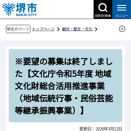
こ
の
目的別検索
メニュー
ペ
ー
現在のページ
トップページ
観光・歴史・文化
ジ
歴史・文化財
文化財
堺市の文化財
の
文化財のお知らせ
先
※要望の募集は終了しました【文化庁令和5年
※要望の募集は終了しまし
頭
度 地域文化財総合活用推進事業（地域伝統行
で
た【文化庁令和5年度 地域
す
事・民俗芸能等継承振興事業）】
文化財総合活用推進事業
（地域伝統行事・民俗芸能
等継承振興事業）】
更新日：2026年3月12日