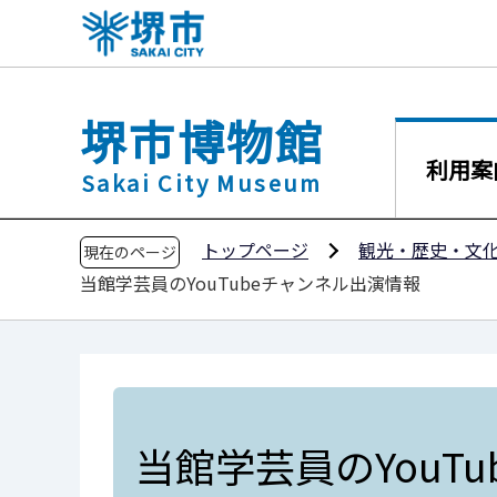
こ
の
ペ
ー
堺市博物館
ジ
の
利用案
Sakai City Museum
先
頭
トップページ
観光・歴史・文
で
現在のページ
当館学芸員のYouTubeチャンネル出演情報
す
当館学芸員のYouT