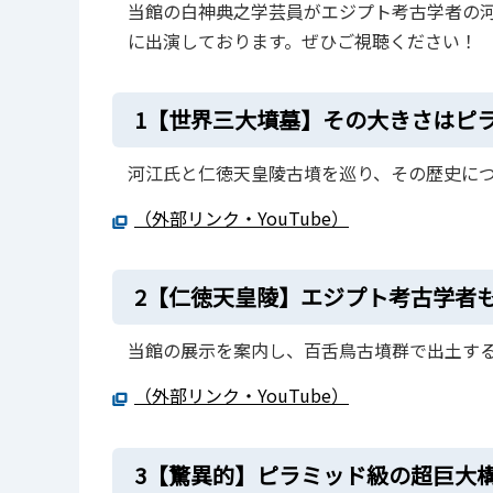
当館の白神典之学芸員がエジプト考古学者の河
に出演しております。ぜひご視聴ください！
1【世界三大墳墓】その大きさはピ
河江氏と仁徳天皇陵古墳を巡り、その歴史に
（外部リンク・YouTube）
2【仁徳天皇陵】エジプト考古学者
当館の展示を案内し、百舌鳥古墳群で出土す
（外部リンク・YouTube）
3【驚異的】ピラミッド級の超巨大