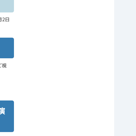
月2日
ご視
演