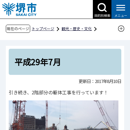
こ
の
目的別検索
メニュー
ペ
ー
現在のページ
トップページ
観光・歴史・文化
ジ
文化・芸術
文化関連施設
の
フェニーチェ堺（堺市民芸術文化ホール）
先
建設記録
平成29年7月
頭
平成29年7月
で
す
更新日：2017年8月10日
引き続き、2階部分の躯体工事を行っています！