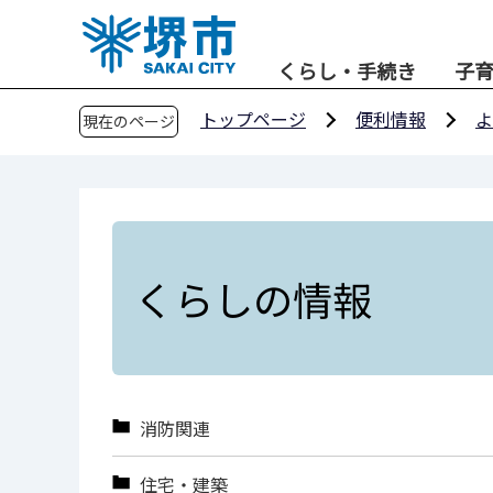
こ
の
くらし・手続き
子
ペ
ー
トップページ
便利情報
よ
現在のページ
ジ
の
先
頭
で
す
くらしの情報
消防関連
住宅・建築