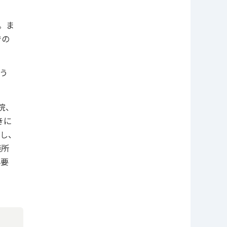
。ま
での
う
院、
きに
し、
談所
必要