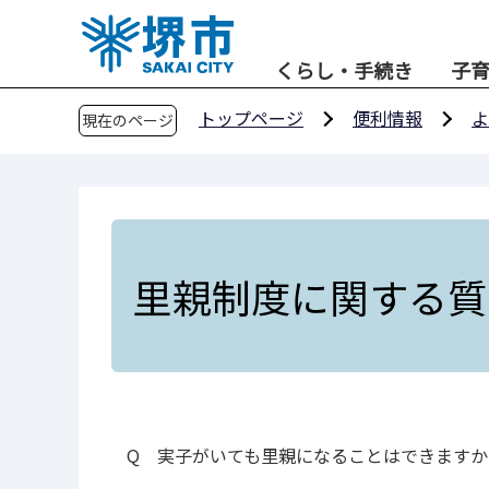
こ
の
くらし・手続き
子
ペ
ー
トップページ
便利情報
よ
現在のページ
ジ
の
先
頭
で
す
里親制度に関する質
Q 実子がいても里親になることはできますか