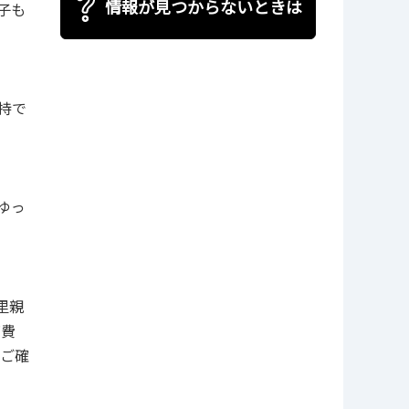
情報が見つからないときは
子も
持で
ゆっ
里親
育費
ご確