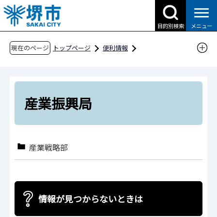
こ
の
目的別検索
メニュー
ペ
ー
現在のページ
トップページ
便利情報
ジ
申請書ダウンロード
の
申請書ダウンロード（企業の方へ）
先
組織別検索
産業振興局
頭
産業振興局
で
す
産業戦略部
情報が見つからないときは