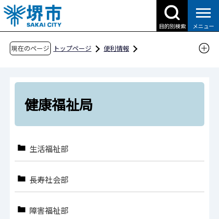
こ
の
目的別検索
メニュー
ペ
ー
現在のページ
トップページ
便利情報
ジ
申請書ダウンロード
の
申請書ダウンロード（企業の方へ）
先
組織別検索
健康福祉局
頭
健康福祉局
で
す
生活福祉部
長寿社会部
障害福祉部