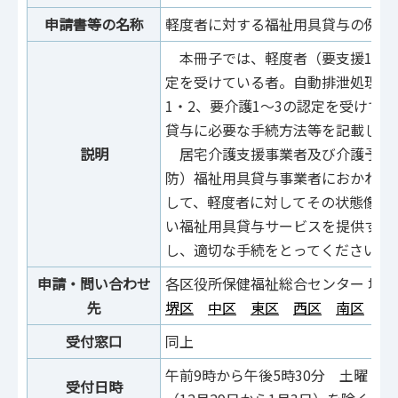
申請書等の名称
軽度者に対する福祉用具貸与の例外
本冊子では、軽度者（要支援1及び
定を受けている者。自動排泄処理装
1・2、要介護1～3の認定を受けて
貸与に必要な手続方法等を記載して
説明
居宅介護支援事業者及び介護予防
防）福祉用具貸与事業者におかれま
して、軽度者に対してその状態像か
い福祉用具貸与サービスを提供する
し、適切な手続をとってください
申請・問い合わせ
各区役所保健福祉総合センター 地域
先
堺区
中区
東区
西区
南区
北
受付窓口
同上
午前9時から午後5時30分 土曜・
受付日時