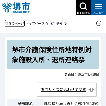
こ
の
目的別検索
メニュー
ペ
ー
現在のページ
トップページ
便利情報
ジ
申請書ダウンロード
の
申請書ダウンロード（企業の方へ）
先
目的別検索
健康・福祉
介護
堺市介護保険住所地特例対
頭
で
堺市介護保険住所地特例対象施設入所・退所連
象施設入所・退所連絡票
す
絡票
更新日：2025年8月19日
画面サイズに合わせて閲覧
局部課名
健康福祉局長寿社会部介護保険課