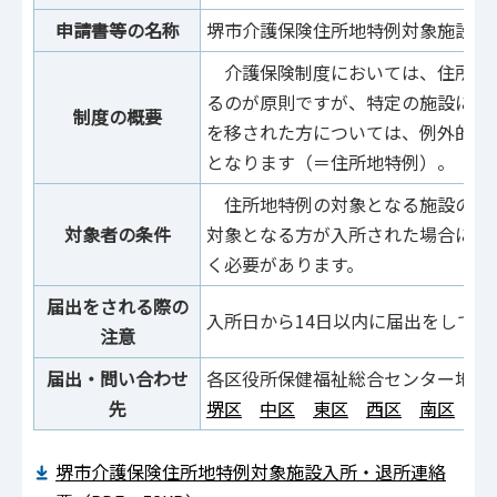
申請書等の名称
堺市介護保険住所地特例対象施設入
介護保険制度においては、住所地
るのが原則ですが、特定の施設に入
制度の概要
を移された方については、例外的に
となります（＝住所地特例）。
住所地特例の対象となる施設の管
対象者の条件
対象となる方が入所された場合には
く必要があります。
届出をされる際の
入所日から14日以内に届出をしてく
注意
届出・問い合わせ
各区役所保健福祉総合センター地域
先
堺区
中区
東区
西区
南区
北
堺市介護保険住所地特例対象施設入所・退所連絡