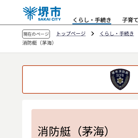
こ
の
くらし・手続き
子育
ペ
ー
トップページ
くらし・手続き
現在のページ
ジ
消防艇（茅海）
の
先
頭
で
す
消防艇（茅海）