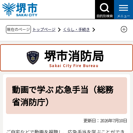
こ
の
目的別検索
メニュー
ペ
ー
現在のページ
トップページ
くらし・手続き
ジ
防災・災害・消防
消防関連
市民の方へ
の
救急に関すること
応急手当を学ぶ
堺市消防局
先
自分で学ぶ
頭
Sakai City Fire Bureau
で
動画で学ぶ 応急手当（総務省消防庁）
す
動画で学ぶ 応急手当（総務
省消防庁）
更新日：2026年7月10日
ご自宅などで動画を視聴し、応急手当を学ぶことができ