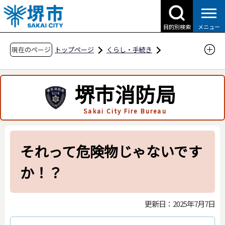
こ
の
目的別検索
メニュー
ペ
ー
現在のページ
トップページ
くらし・手続き
ジ
防災・災害・消防
消防関連
市民の方へ
の
火災予防に関すること
予防啓発情報
堺市消防局
先
それって危険物じゃないですか！？
頭
Sakai City Fire Bureau
で
す
それって危険物じゃないです
か！？
更新日：2025年7月7日