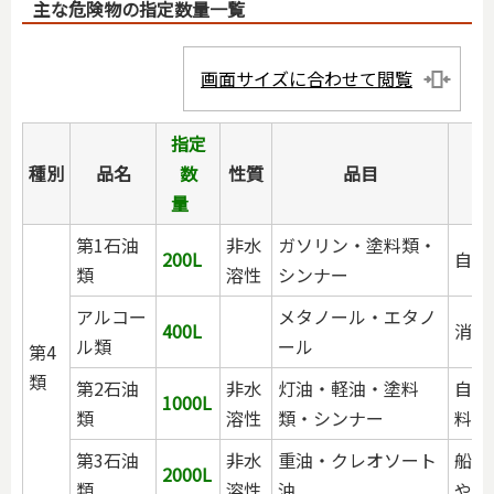
主な危険物の指定数量一覧
画面サイズに合わせて閲覧
指定
種別
品名
数
性質
品目
量
第1石油
非水
ガソリン・塗料類・
200L
自動
類
溶性
シンナー
アルコー
メタノール・エタノ
400L
消毒
ル類
ール
第4
類
第2石油
非水
灯油・軽油・塗料
自動
1000L
類
溶性
類・シンナー
料
第3石油
非水
重油・クレオソート
船舶
2000L
類
溶性
油
や