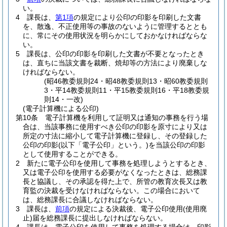
い。
4
課長は、
第1項
の規定により公印の印影を印刷した文書
を、散逸、不正使用等の事故のないように管理するととも
に、常にその使用状況を明らかにしておかなければならな
い。
5
課長は、公印の印影を印刷した文書が不要となったとき
は、直ちに当該文書を裁断、焼却等の方法により廃棄しな
ければならない。
(昭46教委規則24・昭48教委規則13・昭60教委規則
3・平14教委規則11・平15教委規則16・平18教委規
則14・一改)
(電子計算機による公印)
第10条
電子計算機を利用して証明又は通知の事務を行う場
合は、当該事務に使用すべき公印の印影を原寸により又は
所定の寸法に縮小して電子計算機に登録し、その登録した
公印の印影
(以下「電子公印」という。)
を当該公印の印影
として使用することができる。
2
新たに電子公印を使用して事務を処理しようとするとき、
又は電子公印を使用する必要がなくなったときは、総務課
長と協議し、その承認を得た上で、所管の教育次長又は教
育監の決裁を受けなければならない。
この場合において
は、総務課長に合議しなければならない。
3
課長は、
前項
の規定による決裁後、電子公印使用
(使用廃
止)
届を総務課長に提出しなければならない。