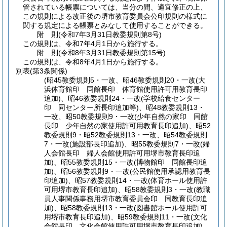
管されている帳票については、当分の間、適宜修正の上、
この規則による改正後の堺市教育委員会公印規則の様式に
関する規定による帳票とみなして使用することができる。
附
則
(令和7年3月31日
教委規則第8号)
この規則は、令和7年4月1日から施行する。
附
則
(令和8年3月31日
教委規則第15号)
この規則は、令和8年4月1日から施行する。
別表
(第3条関係)
(昭45教委規則5・一改、昭46教委規則20・一改(大
浜体育館印 同館長印 体育館使用許可用教育長印
追加)、昭46教委規則24・一改(学校給食センター
印 同センター所長印追加等)、昭48教委規則13・
一改、昭50教委規則9・一改(少年自然の家印 同館
長印 少年自然の家使用許可用教育長印追加)、昭52
教委規則9・昭52教委規則13・一改、昭54教委規則
7・一改(施設部長印追加)、昭55教委規則7・一改(婦
人会館長印 婦人会館使用許可用堺市教育長印追
加)、昭55教委規則15・一改(博物館印 同館長印追
加)、昭56教委規則9・一改(公民館使用承認用教育長
印追加)、昭57教委規則14・一改(体育ホール使用許
可用堺市教育長印追加)、昭58教委規則3・一改(教職
員人事関係事務用堺市教育委員会印 同教育長印追
加)、昭58教委規則13・一改(図書館ホール使用許可
用堺市教育長印追加)、昭59教委規則11・一改(文化
会館長印 文化会館使用許可用堺市教育長印追加)、