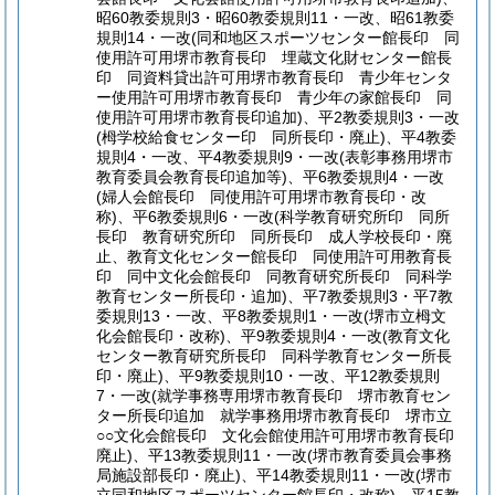
昭60教委規則3・昭60教委規則11・一改、昭61教委
規則14・一改(同和地区スポーツセンター館長印 同
使用許可用堺市教育長印 埋蔵文化財センター館長
印 同資料貸出許可用堺市教育長印 青少年センタ
ー使用許可用堺市教育長印 青少年の家館長印 同
使用許可用堺市教育長印追加)、平2教委規則3・一改
(栂学校給食センター印 同所長印・廃止)、平4教委
規則4・一改、平4教委規則9・一改(表彰事務用堺市
教育委員会教育長印追加等)、平6教委規則4・一改
(婦人会館長印 同使用許可用堺市教育長印・改
称)、平6教委規則6・一改(科学教育研究所印 同所
長印 教育研究所印 同所長印 成人学校長印・廃
止、教育文化センター館長印 同使用許可用教育長
印 同中文化会館長印 同教育研究所長印 同科学
教育センター所長印・追加)、平7教委規則3・平7教
委規則13・一改、平8教委規則1・一改(堺市立栂文
化会館長印・改称)、平9教委規則4・一改(教育文化
センター教育研究所長印 同科学教育センター所長
印・廃止)、平9教委規則10・一改、平12教委規則
7・一改(就学事務専用堺市教育長印 堺市教育セン
ター所長印追加 就学事務用堺市教育長印 堺市立
○○文化会館長印 文化会館使用許可用堺市教育長印
廃止)、平13教委規則11・一改(堺市教育委員会事務
局施設部長印・廃止)、平14教委規則11・一改(堺市