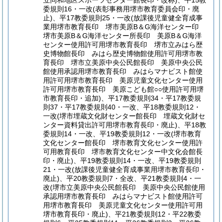
立同和地区スポーツセンター館長印・改称)、平15教
委規則16・一改(表彰事務用堺市教育委員会印・廃
止)、平17教委規則25・一改(放課後児童健全育成事
業用堺市教育長印 堺市美原B＆G海洋センター印
堺市美原B＆G海洋センター所長印 美原B＆G海洋
センター使用許可用堺市教育長印 堺市立みはら歴
史博物館長印 みはら歴史博物館使用許可用堺市教
育長印 堺市立美原中央公民館長印 美原中央公民
館使用承認用堺市教育長印 みはらマナビスト館使
用許可用堺市教育長印 美原児童文化センター使用
許可用堺市教育長印 美原こども館○○使用許可用堺
市教育長印・追加)、平17教委規則34・平17教委規
則37・平17教委規則40・一改、平18教委規則12・
一改(堺市埋蔵文化財センター館長印 埋蔵文化財セ
ンター資料貸出許可用堺市教育長印・廃止)、平18教
委規則14・一改、平19教委規則12・一改(堺市教育
文化センター館長印 堺市教育文化センター使用許
可用教育長印 堺市教育文化センター中文化会館長
印・廃止)、平19教委規則14・一改、平19教委規則
21・一改(放課後児童健全育成事業用堺市教育長印・
廃止)、平20教委規則7・全改、平21教委規則4・一
改(堺市立美原中央公民館長印 美原中央公民館使用
承認用堺市教育長印 みはらマナビスト館使用許可
用堺市教育長印 美原児童文化センター使用許可用
堺市教育長印・廃止)、平21教委規則12・平22教委