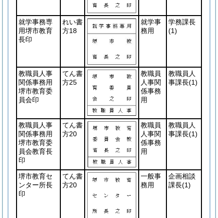
就学事務専
れい書
就学事
学務課長
用堺市教育
方18
務用
(1)
長印
教職員人事
てん書
教職員
教職員人
関係事務用
方25
人事関
事課長
(1)
堺市教育委
係事務
員会印
用
教職員人事
てん書
教職員
教職員人
関係事務用
方20
人事関
事課長
(1)
堺市教育委
係事務
員会教育長
用
印
堺市教育セ
てん書
一般事
企画相談
ンター所長
方20
務用
課長
(1)
印