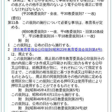
4
課長は、電子公印を使用して事務を処理する場合は、印影
の改ざんその他不正使用のないよう電子公印を適正に管理
しなければならない。
(平20教委規則7・全改、平30教委規則7・一改)
(委任)
第11条
この規則の施行について必要な事項は、教育長が定
める。
(昭60教委規則3・一改、平4教委規則1・旧第10条繰
下、平15教委規則16・平18教委規則14・一改)
附
則
1
この規則は、公布の日から施行する。
2
堺市教育委員会公印規則
(昭和23年教育委員会規則第4号)
は、廃止する。
3
この規則施行の際、廃止前の堺市教育委員会公印規則その
他の内規に基づき作成又は印刷され現に効力を有する公印
又は印影は、総務課長が別に、それぞれについて指定する
日まで、この規則の相当規定に基づき作成又は印刷された
ものとみなし、廃止前の同規則別表その他の内規に定める
使用区分に限りこの規則に定める押印又は使用手続により
押印又は使用することができるものとする。
附
則
(昭和45年4月1日
教委規則第5号)
この規則は、昭和45年4月1日から施行する。
附
則
(昭和46年8月14日
教委規則第20号)
この規則は、公布の日から施行する。
附
則
(昭和46年10月1日
教委規則第24号)
抄