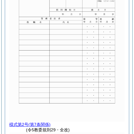
様式第2号
(第7条関係)
(令5教委規則29・全改)