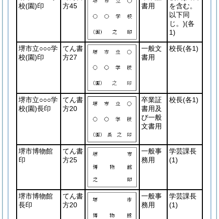
校
(園)
印
方45
書用
を含む。
以下同
じ。)
(各
1)
堺市立○○○学
てん書
一般文
校長
(各1)
校
(園)
印
方27
書用
堺市立○○○学
てん書
卒業証
校長
(各1)
校
(園)
長印
方20
書用及
び一般
文書用
堺市博物館
てん書
一般事
学芸課長
印
方25
務用
(1)
堺市博物館
てん書
一般事
学芸課長
長印
方20
務用
(1)