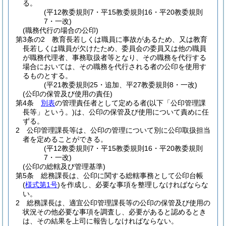
る。
(平12教委規則7・平15教委規則16・平20教委規則
7・一改)
(職務代行の場合の公印)
第3条の2
教育長若しくは職員に事故があるため、又は教育
長若しくは職員が欠けたため、委員会の委員又は他の職員
が職務代理者、事務取扱者等となり、その職務を代行する
場合においては、その職務を代行される者の公印を使用す
るものとする。
(平21教委規則25・追加、平27教委規則8・一改)
(公印の保管及び使用の責任)
第4条
別表
の管理責任者として定める者
(以下「公印管理課
長等」という。)
は、公印の保管及び使用について責めに任
ずる。
2
公印管理課長等は、公印の管理について別に公印取扱担当
者を定めることができる。
(平12教委規則7・平15教委規則16・平20教委規則
7・一改)
(公印の総轄及び管理基準)
第5条
総務課長は、公印に関する総轄事務として公印台帳
(
様式第1号
)
を作成し、必要な事項を整理しなければならな
い。
2
総務課長は、適宜公印管理課長等の公印の保管及び使用の
状況その他必要な事項を調査し、必要があると認めるとき
は、その結果を上司に報告しなければならない。