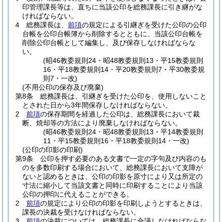
印管理課長等は、直ちに当該公印を総務課長に引き継がな
ければならない。
4
総務課長は、
前項
の規定による引継ぎを受けた公印の公印
台帳を公印台帳簿から削除するとともに、当該公印台帳を
削除公印台帳として編集し、及び保存しなければならな
い。
(昭46教委規則24・昭48教委規則13・平15教委規則
16・平18教委規則14・平20教委規則7・平30教委規
則7・一改)
(不用公印の保存及び廃棄)
第8条
総務課長は、引継ぎを受けた公印を、使用しないこと
とされた日から3年間保存しなければならない。
2
前項
の保存期間を経過した公印は、総務課長において裁
断、焼却等の方法により廃棄しなければならない。
(昭46教委規則24・昭48教委規則13・平14教委規則
11・平15教委規則16・平18教委規則14・一改)
(公印の印影の印刷)
第9条
公印を押す必要のある文書で一定の字句及び内容のも
のを多数印刷する場合において、総務課長において支障が
ないと認めるときは、公印の印影を原寸により又は所定の
寸法に縮小して当該文書と同時に印刷することにより当該
公印の押印に代えることができる。
2
前項
の規定により公印の印影を印刷しようとするときは、
課長の決裁を受けなければならない。
3
前項
の決裁については、総務課長に合議しなければならな