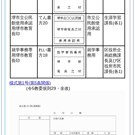
堺市立公民
てん書
市立公
生涯学習
館使用承認
方20
民館使
課長
(各1)
用堺市教育
用承認
長印
用
就学事務専
れい書
就学事
区役所企
用堺市教育
方18
務用
画総務課
長印
長及び区
役所市民
課長
(各1)
様式第1号
(第5条関係)
(令5教委規則29・全改)