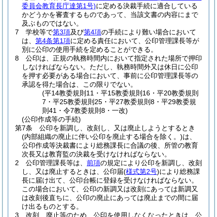
委員会教育長庁達第1号)
に定める決裁手続に適合している
かどうかを審査するものであって、当該文書の内容にまで
及ぶものではない。
7
学校等で
第3項
及び
第4項
の手続により難い場合において
は、
第4条第1項
に定める責任において、公印管理課長等が
別に公印の使用手続を定めることができる。
8
公印は、正規の執務時間内において指定された場所で押印
しなければならない。
ただし、執務時間外又は休日に公印
を押す必要がある場合において、事前に公印管理課長等の
承認を得た場合は、この限りでない。
(平14教委規則11・平15教委規則16・平20教委規則
7・平25教委規則25・平27教委規則8・平29教委規
則41・令7教委規則8・一改)
(公印作成等の手続)
第7条
公印を新調し、改刻し、又は廃止しようとするとき
(内部組織の廃止に伴い公印を廃止する場合を除く。)
は、
公印作成等決裁書により総務課長に合議の後、所管の教育
次長又は教育監の決裁を受けなければならない。
2
公印管理課長等は、
前項
の規定により公印を新調し、改刻
し、又は廃止するときは、公印届
(
様式第2号
)
により総務課
長に届け出て、公印台帳に登録を受けなければならない。
この場合において、公印の新調又は改刻にあっては新調又
は改刻後直ちに、公印の廃止にあっては廃止までの間に届
け出るものとする。
3
改刻、廃止等のため、公印を使用しなくなったときは、公