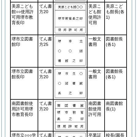
美原こども
てん書
美原こ
美原こど
館○○使用許
方20
ども館
も館長
(各
可用堺市教
使用許
1)
育長印
可用
堺市立図書
てん書
一般文
図書館長
館印
方25
書用
(各1)
堺市立図書
てん書
一般文
図書館長
館長印
方20
書用
(各1)
南図書館使
てん書
南図書
南図書館
用許可用堺
方20
館使用
長
(1)
市教育長印
許可用
堺市立○○○学
てん書
卒業証
校長
(園長