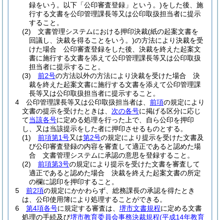
録をいう。以下「公印審査登録」という。)
をした後、施
行する文書を公印管理課長等又は公印取扱担当者に提示
すること。
(2)
文書管理システムにおける押印決裁
(紙の起案文書を
回議し、決裁を得ることをいう。)
の方法により決裁を受
けた場合 公印審査登録をした後、決裁を終えた起案文
書に施行する文書を添えて公印管理課長等又は公印取扱
担当者に提示すること。
(3)
前2号
の方法以外の方法により決裁を受けた場合 決
裁を終えた起案文書に施行する文書を添えて公印管理課
長等又は公印取扱担当者に提示すること。
4
公印管理課長等又は公印取扱担当者は、
前項
の規定により
文書の提示を受けたときは、
次の各号
に掲げる区分に応じ
て
当該各号
に定める処理を行った上で、自ら公印を押印
し、又は当該提示をした者に押印させるものとする。
(1)
前項第1号
又は
第2号
の規定により提示を受けた文書及
び公印審査登録の内容を審査して適正であると認めた場
合 文書管理システムに承認の意思を登録すること。
(2)
前項第3号
の規定により提示を受けた文書を審査して
適正であると認めた場合 決裁を終えた起案文書の所定
の欄に認印を押印すること。
5
前2項
の規定にかかわらず、総務課長の承認を得たとき
は、公印使用簿により処理することができる。
6
第4項各号
に規定する審査は、
堺市文書規程
に定める文書
処理の手続及び
堺市教育委員会事務決裁規程
(平成14年教育