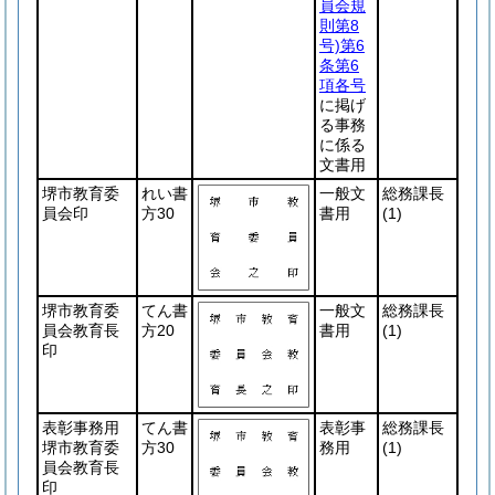
員会規
則第8
号)
第6
条第6
項各号
に掲げ
る事務
に係る
文書用
堺市教育委
れい書
一般文
総務課長
員会印
方30
書用
(1)
堺市教育委
てん書
一般文
総務課長
員会教育長
方20
書用
(1)
印
表彰事務用
てん書
表彰事
総務課長
堺市教育委
方30
務用
(1)
員会教育長
印