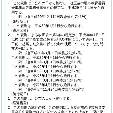
1
この規則は、公布の日から施行し、改正後の堺市教育委員
会事務局等事務分掌規則の規定は、平成29年4月1日から適
用する。
附
則
(平成29年12月14日
教委規則第41号)
(施行期日)
1
この規則は、平成30年1月1日から施行する。
(適用区分)
2
この規則による改正後の第6条の規定は、平成30年1月1日
以後に起案する文書に係る公印の使用について適用し、同
日前に起案した文書に係る公印の使用については、なお従
前の例による。
附
則
(平成30年3月30日
教委規則第7号)
この規則は、平成30年4月1日から施行する。
附
則
(令和2年3月31日
教委規則第18号)
この規則は、令和2年4月1日から施行する。
附
則
(令和3年3月31日
教委規則第7号)
この規則は、令和3年4月1日から施行する。
附
則
(令和5年3月31日
教委規則第19号)
この規則は、令和5年4月1日から施行する。
附
則
(令和5年11月24日
教委規則第29号)
(施行期日)
1
この規則は、公布の日から施行する。
(経過措置)
2
この規則の施行の際、この規則による改正前の堺市教育委
員会公印規則の様式に関する規定により作成され、現に保