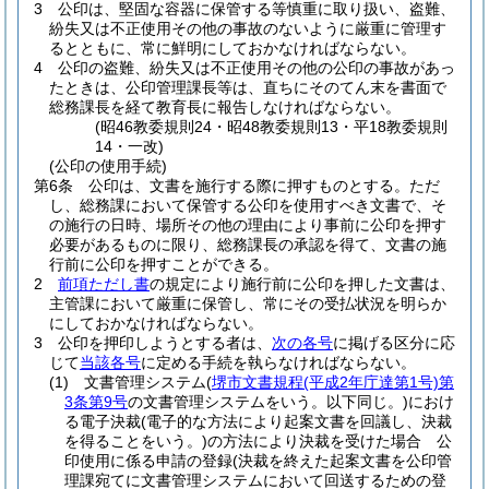
3
公印は、堅固な容器に保管する等慎重に取り扱い、盗難、
紛失又は不正使用その他の事故のないように厳重に管理す
るとともに、常に鮮明にしておかなければならない。
4
公印の盗難、紛失又は不正使用その他の公印の事故があっ
たときは、公印管理課長等は、直ちにそのてん末を書面で
総務課長を経て教育長に報告しなければならない。
(昭46教委規則24・昭48教委規則13・平18教委規則
14・一改)
(公印の使用手続)
第6条
公印は、文書を施行する際に押すものとする。
ただ
し、総務課において保管する公印を使用すべき文書で、そ
の施行の日時、場所その他の理由により事前に公印を押す
必要があるものに限り、総務課長の承認を得て、文書の施
行前に公印を押すことができる。
2
前項ただし書
の規定により施行前に公印を押した文書は、
主管課において厳重に保管し、常にその受払状況を明らか
にしておかなければならない。
3
公印を押印しようとする者は、
次の各号
に掲げる区分に応
じて
当該各号
に定める手続を執らなければならない。
(1)
文書管理システム
(
堺市文書規程
(平成2年庁達第1号)
第
3条第9号
の文書管理システムをいう。以下同じ。)
におけ
る電子決裁
(電子的な方法により起案文書を回議し、決裁
を得ることをいう。)
の方法により決裁を受けた場合 公
印使用に係る申請の登録
(決裁を終えた起案文書を公印管
理課宛てに文書管理システムにおいて回送するための登