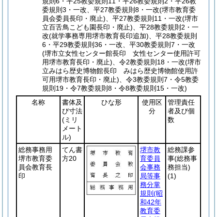
規則6・平25教委規則11・平26教委規則2・平26教
委規則3・一改、平27教委規則8・一改(堺市教育委
員会委員長印・廃止)、平27教委規則11・一改(堺市
立百舌鳥こども園長印・廃止)、平28教委規則2・一
改(就学事務専用堺市教育長印追加)、平28教委規則
6・平29教委規則36・一改、平30教委規則7・一改
(堺市立女性センター館長印 女性センター使用許可
用堺市教育長印・廃止)、令2教委規則18・一改(堺市
立みはら歴史博物館長印 みはら歴史博物館使用許
可用堺市教育長印・廃止)、令3教委規則7・令5教委
規則19・令7教委規則8・令8教委規則15・一改)
名称
書体及
ひな形
使用区
管理責任
び寸法
分
者及び個
(ミリ
数
メート
ル)
総務事務用
てん書
堺市教
総務課参
堺市教育委
方20
育委員
事
(総務事
員会教育長
会事務
務担当)
印
局等事
(1)
務分掌
規則
(昭
和42年
教育委