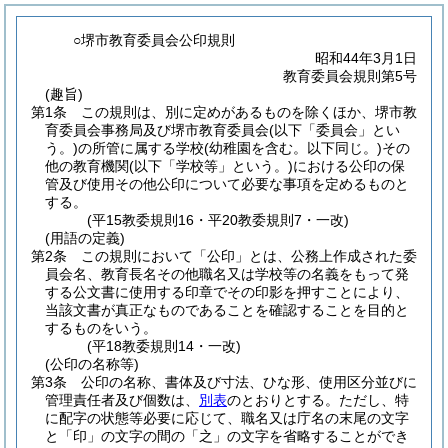
○堺市教育委員会公印規則
昭和44年3月1日
教育委員会規則第5号
(趣旨)
第1条
この規則は、別に定めがあるものを除くほか、堺市教
育委員会事務局及び堺市教育委員会
(以下「委員会」とい
う。)
の所管に属する学校
(幼稚園を含む。以下同じ。)
その
他の教育機関
(以下「学校等」という。)
における公印の保
管及び使用その他公印について必要な事項を定めるものと
する。
(平15教委規則16・平20教委規則7・一改)
(用語の定義)
第2条
この規則において「公印」とは、公務上作成された委
員会名、教育長名その他職名又は学校等の名義をもって発
する公文書に使用する印章でその印影を押すことにより、
当該文書が真正なものであることを確認することを目的と
するものをいう。
(平18教委規則14・一改)
(公印の名称等)
第3条
公印の名称、書体及び寸法、ひな形、使用区分並びに
管理責任者及び個数は、
別表
のとおりとする。
ただし、特
に配字の状態等必要に応じて、職名又は庁名の末尾の文字
と「印」の文字の間の「之」の文字を省略することができ