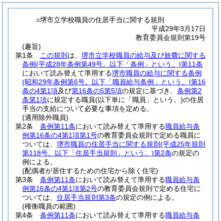
○堺市立学校職員の住居手当に関する規則
平成29年3月17日
教育委員会規則第19号
(趣旨)
第1条
この規則
は、
堺市立学校職員の給与及び旅費に関する
条例
(平成28年条例第49号。以下「条例」という。)
第11条
において読み替えて準用する
堺市職員の給与に関する条例
(昭和29年条例第6号。以下「職員給与条例」という。)
第16
条の4第1項
及び
第16条の5第5項
の規定に基づき、
条例第2
条第1項
に規定する職員
(以下単に「職員」という。)
の住居
手当の支給について必要な事項を定める。
(適用除外職員)
第2条
条例第11条
において読み替えて準用する
職員給与条
例第16条の4第1項第1号
の教育委員会規則で定める職員に
ついては、
堺市職員の住居手当に関する規則
(平成25年規則
第118号。以下「住居手当規則」という。)
第2条
の規定の
例による。
(配偶者が居住するための住宅から除く住宅)
第3条
条例第11条
において読み替えて準用する
職員給与条
例第16条の4第1項第2号
の教育委員会規則で定める住宅に
ついては、
住居手当規則第3条
の規定の例による。
(権衡職員の範囲)
第4条
条例第11条
において読み替えて準用する
職員給与条