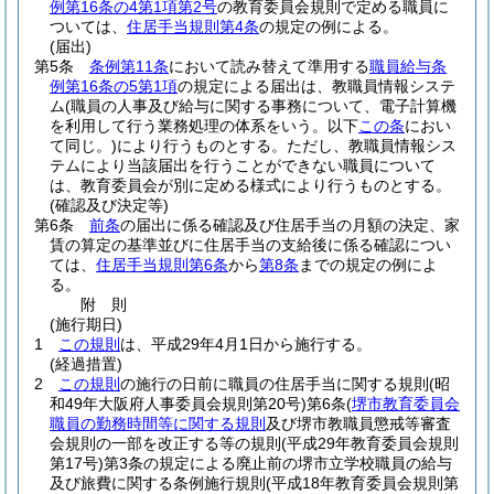
例第16条の4第1項第2号
の教育委員会規則で定める職員に
ついては、
住居手当規則第4条
の規定の例による。
(届出)
第5条
条例第11条
において読み替えて準用する
職員給与条
例第16条の5第1項
の規定による届出は、教職員情報システ
ム
(職員の人事及び給与に関する事務について、電子計算機
を利用して行う業務処理の体系をいう。以下
この条
におい
て同じ。)
により行うものとする。
ただし、教職員情報シス
テムにより当該届出を行うことができない職員について
は、教育委員会が別に定める様式により行うものとする。
(確認及び決定等)
第6条
前条
の届出に係る確認及び住居手当の月額の決定、家
賃の算定の基準並びに住居手当の支給後に係る確認につい
ては、
住居手当規則第6条
から
第8条
までの規定の例によ
る。
附
則
(施行期日)
1
この規則
は、平成29年4月1日から施行する。
(経過措置)
2
この規則
の施行の日前に職員の住居手当に関する規則
(昭
和49年大阪府人事委員会規則第20号)
第6条
(
堺市教育委員会
職員の勤務時間等に関する規則
及び堺市教職員懲戒等審査
会規則の一部を改正する等の規則
(平成29年教育委員会規則
第17号)
第3条の規定による廃止前の堺市立学校職員の給与
及び旅費に関する条例施行規則
(平成18年教育委員会規則第