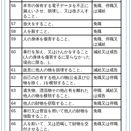
56
本市の保有する電子データを不正に
免職、停職又
漏えいさせ、損壊し、又は改ざんす
は減給
ること。
57
放火をすること。
免職
58
人を殺すこと。
免職
59
人の身体を傷害すること。
免職、停職又
は減給
60
暴行を加え、又はけんかをすること
減給又は戒告
(人の身体を傷害するに至らなかった
場合に限る。)
。
61
故意に他人の物を損壊すること。
減給又は戒告
62
自己の占有する他人の物
(公金及び公
免職又は停職
物を除く。)
を横領すること。
63
遺失物、漂流物その他占有を離れた
停職、減給又
他人の物を横領すること。
は戒告
64
他人の財物を窃取すること。
免職又は停職
65
暴行又は脅迫を用いて他人の財物を
免職
強取すること。
66
人を欺いて、又は恐喝して財物を交
免職又は停職
付させること。