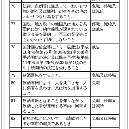
76
法律、条例等に違反して、わいせつ
免職、停職又
物の頒布又は陳列、のぞきその他の
は減給
わいせつな行為をすること。
77
国税、地方税その他国又は地方公共
停職、減給又
団体に対し納付義務が課されている
は戒告
徴収金等を滞納し、再三の督促等に
もかかわらず納付しないこと。
78
無計画な借金等により、破産法
(平成
戒告
16年法律第75号)
第30条第1項の破産
手続開始の決定又は民事再生法
(平成
11年法律第225号)
第33条第1項の再
生手続開始の決定を受けること。
79
飲酒運転をすること。
免職又は停職
80
飲酒運転により、人を死亡させ、人
免職
に傷害を負わせ、又は物を損壊する
こと。
81
飲酒運転となることを知りながら、
免職、停職又
飲酒した者が運転する車両に同乗す
は減給
ること。
82
前項の場合において、当該飲酒した
免職又は停職
者が本市の職員であるとき。