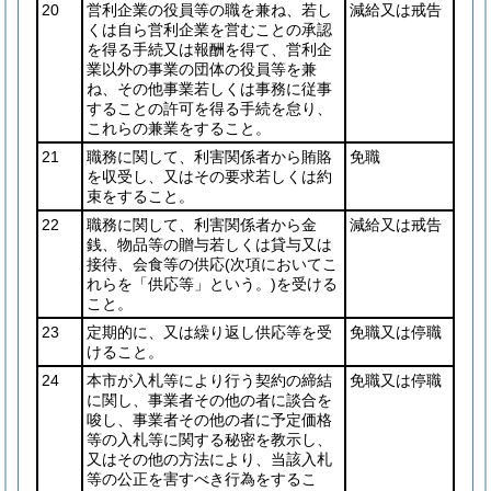
20
営利企業の役員等の職を兼ね、若し
減給又は戒告
くは自ら営利企業を営むことの承認
を得る手続又は報酬を得て、営利企
業以外の事業の団体の役員等を兼
ね、その他事業若しくは事務に従事
することの許可を得る手続を怠り、
これらの兼業をすること。
21
職務に関して、利害関係者から賄賂
免職
を収受し、又はその要求若しくは約
束をすること。
22
職務に関して、利害関係者から金
減給又は戒告
銭、物品等の贈与若しくは貸与又は
接待、会食等の供応
(次項においてこ
れらを「供応等」という。)
を受ける
こと。
23
定期的に、又は繰り返し供応等を受
免職又は停職
けること。
24
本市が入札等により行う契約の締結
免職又は停職
に関し、事業者その他の者に談合を
唆し、事業者その他の者に予定価格
等の入札等に関する秘密を教示し、
又はその他の方法により、当該入札
等の公正を害すべき行為をするこ