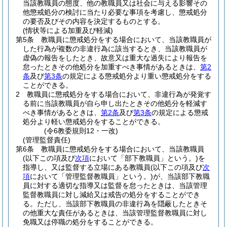
当該教職員の態度、他の教職員又は社会に与える影響その
他懲戒処分の検討に当たり必要な事項を考慮し、懲戒処分
の要否及びその内容を決定するものとする。
(情状等による加重及び軽減)
第5条
教職員に懲戒処分をする場合において、当該教職員が
した行為が複数の非違行為に該当するとき、当該教職員が
虚偽の報告をしたとき、故意又は重大な過失により報告を
怠ったときその他処分を加重すべき事情があるときは、
第2
条
及び
第3条
の規定による懲戒処分より重い懲戒処分をする
ことができる。
2
教職員に懲戒処分をする場合において、非違行為が発覚す
る前に当該教職員が自ら申し出たときその他処分を軽減す
べき事情があるときは、
第2条
及び
第3条
の規定による懲戒
処分より軽い懲戒処分をすることができる。
(令6教委規則12・一改)
(管理監督責任)
第6条
教職員に懲戒処分をする場合において、当該教職員
(以下この項及び
次項
において「部下教職員」という。)
を
指導し、又は監督する立場にある教職員
(以下この項及び
次
項
において「管理監督教職員」という。)
が、当該部下教職
員に対する適切な指導又は監督を怠ったときは、当該管理
監督教職員に対し減給又は戒告の処分をすることができ
る。
ただし、当該部下教職員の非違行為を隠蔽したときそ
の他重大な責任があるときは、当該管理監督教職員に対し
免職又は停職の処分をすることができる。