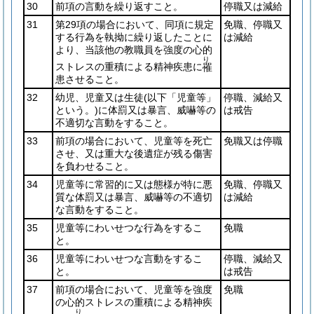
30
前項の言動を繰り返すこと。
停職又は減給
31
第29項の場合において、同項に規定
免職、停職又
する行為を執拗に繰り返したことに
は減給
より、当該他の教職員を強度の心的
り
ストレスの重積による精神疾患に
罹
患させること。
32
幼児、児童又は生徒
(以下「児童等」
停職、減給又
という。)
に体罰又は暴言、威嚇等の
は戒告
不適切な言動をすること。
33
前項の場合において、児童等を死亡
免職又は停職
させ、又は重大な後遺症が残る傷害
を負わせること。
34
児童等に常習的に又は態様が特に悪
免職、停職又
質な体罰又は暴言、威嚇等の不適切
は減給
な言動をすること。
35
児童等にわいせつな行為をするこ
免職
と。
36
児童等にわいせつな言動をするこ
停職、減給又
と。
は戒告
37
前項の場合において、児童等を強度
免職
の心的ストレスの重積による精神疾
り