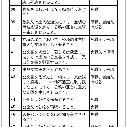
患に
患させること。
罹
38
児童等にわいせつな言動を繰り返す
免職
こと。
39
故意又は重大な過失により、適切な
停職、減給又
事務処理を怠り、公務の運営に支障
は戒告
を生じさせること。
40
前項の場合において、公務の運営に
免職又は停職
重大な支障を生じさせること。
41
公文書を偽造し、若しくは変造し、
免職又は停職
若しくは虚偽の公文書を作成し、又
は公文書を毀棄すること。
42
決裁文書を改ざんすること。
免職又は停職
43
公文書を改ざんし、紛失し、又は誤
停職、減給又
って廃棄し、その他不適正に取り扱
は戒告
ったことにより、公務の運営に重大
な支障を生じさせること。
44
公金又は公物を横領すること。
免職
45
公金又は公物を窃取すること。
免職
46
人を欺いて公金又は公物を交付させ
免職
ること。
47
公金又は公物を紛失すること。
減給又は戒告