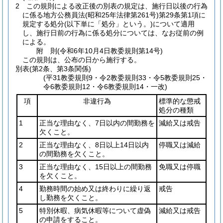
2
この規則による改正後の別表の規定は、施行日以後の行為
に係る地方公務員法
(昭和25年法律第261号)
第29条第1項に
規定する処分
(以下単に「処分」という。)
について適用
し、施行日前の行為に係る処分については、なお従前の例
による。
附
則
(令和6年10月4日
教委規則第14号)
この規則は、公布の日から施行する。
別表
(第2条、第3条関係)
(平31教委規則9・令2教委規則33・令5教委規則25・
令6教委規則12・令6教委規則14・一改)
項
非違行為
標準的な懲戒
処分の種類
1
正当な理由なく、7日以内の間勤務を
減給又は戒告
欠くこと。
2
正当な理由なく、8日以上14日以内
停職又は減給
の間勤務を欠くこと。
3
正当な理由なく、15日以上の間勤務
免職又は停職
を欠くこと。
4
勤務時間の始め又は終わりに繰り返
戒告
し勤務を欠くこと。
5
特別休暇、病気休暇等について虚偽
減給又は戒告
の申請をすること。