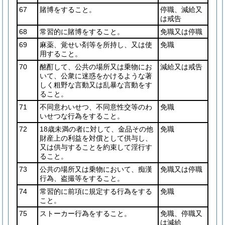
67
賭博をすること。
停職、減給又
は戒告
68
常習的に賭博をすること。
免職又は停職
69
麻薬、覚せい剤等を所持し、又は使
免職
用すること。
70
酩酊して、公共の場所又は乗物にお
減給又は戒告
いて、公衆に迷惑をかけるような著
しく粗野な言動又は乱暴な言動をす
ること。
71
不同意わいせつ、不同意性交等のわ
免職
いせつな行為をすること。
72
18歳未満の者に対して、金品その他
免職
財産上の利益を対償として供与し、
又は供与することを約束して淫行す
ること。
73
公共の場所又は乗物において、痴漢
免職又は停職
行為、盗撮等をすること。
74
常習的に前項に規定する行為をする
免職
こと。
75
ストーカー行為をすること。
免職、停職又
は減給