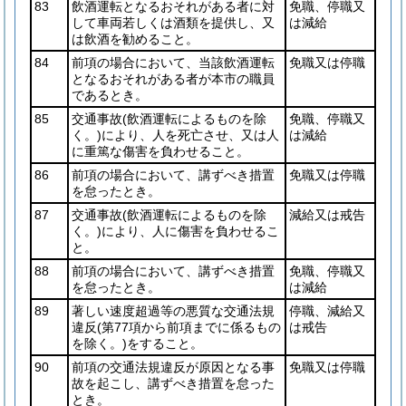
83
飲酒運転となるおそれがある者に対
免職、停職又
して車両若しくは酒類を提供し、又
は減給
は飲酒を勧めること。
84
前項の場合において、当該飲酒運転
免職又は停職
となるおそれがある者が本市の職員
であるとき。
85
交通事故
(飲酒運転によるものを除
免職、停職又
く。)
により、人を死亡させ、又は人
は減給
に重篤な傷害を負わせること。
86
前項の場合において、講ずべき措置
免職又は停職
を怠ったとき。
87
交通事故
(飲酒運転によるものを除
減給又は戒告
く。)
により、人に傷害を負わせるこ
と。
88
前項の場合において、講ずべき措置
免職、停職又
を怠ったとき。
は減給
89
著しい速度超過等の悪質な交通法規
停職、減給又
違反
(第77項から前項までに係るもの
は戒告
を除く。)
をすること。
90
前項の交通法規違反が原因となる事
免職又は停職
故を起こし、講ずべき措置を怠った
とき。