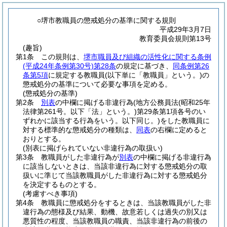
○堺市教職員の懲戒処分の基準に関する規則
平成29年3月7日
教育委員会規則第13号
(趣旨)
第1条
この規則は、
堺市職員及び組織の活性化に関する条例
(平成24年条例第30号)
第28条
の規定に基づき、
同条例第26
条第5項
に規定する教職員
(以下単に「教職員」という。)
の
懲戒処分の基準について必要な事項を定める。
(懲戒処分の基準)
第2条
別表
の中欄に掲げる非違行為
(地方公務員法
(昭和25年
法律第261号。以下「法」という。)
第29条第1項各号のい
ずれかに該当する行為をいう。以下同じ。)
をした教職員に
対する標準的な懲戒処分の種類は、
同表
の右欄に定めると
おりとする。
(別表に掲げられていない非違行為の取扱い)
第3条
教職員がした非違行為が
別表
の中欄に掲げる非違行為
に該当しないときは、当該非違行為に対する懲戒処分の取
扱いに準じて当該教職員がした非違行為に対する懲戒処分
を決定するものとする。
(考慮すべき事項)
第4条
教職員に懲戒処分をするときは、当該教職員がした非
違行為の態様及び結果、動機、故意若しくは過失の別又は
悪質性の程度、当該教職員の職責、当該非違行為の前後の