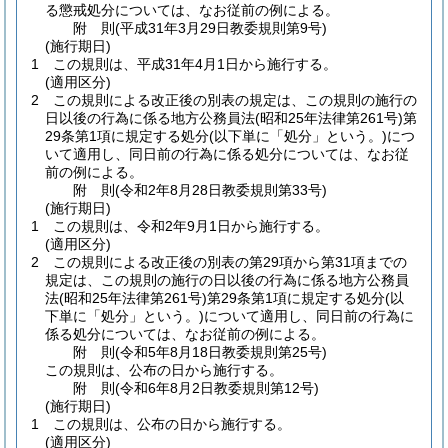
る懲戒処分については、なお従前の例による。
附
則
(平成31年3月29日
教委規則第9号)
(施行期日)
1
この規則は、平成31年4月1日から施行する。
(適用区分)
2
この規則による改正後の別表の規定は、この規則の施行の
日以後の行為に係る地方公務員法
(昭和25年法律第261号)
第
29条第1項に規定する処分
(以下単に「処分」という。)
につ
いて適用し、同日前の行為に係る処分については、なお従
前の例による。
附
則
(令和2年8月28日
教委規則第33号)
(施行期日)
1
この規則は、令和2年9月1日から施行する。
(適用区分)
2
この規則による改正後の別表の第29項から第31項までの
規定は、この規則の施行の日以後の行為に係る地方公務員
法
(昭和25年法律第261号)
第29条第1項に規定する処分
(以
下単に「処分」という。)
について適用し、同日前の行為に
係る処分については、なお従前の例による。
附
則
(令和5年8月18日
教委規則第25号)
この規則は、公布の日から施行する。
附
則
(令和6年8月2日
教委規則第12号)
(施行期日)
1
この規則は、公布の日から施行する。
(適用区分)