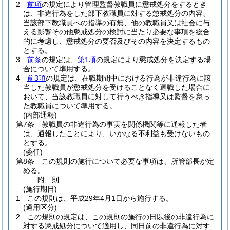
2
前項
の規定により管理監督教職員に懲戒処分をするとき
は、非違行為をした部下教職員に対する懲戒処分の内容、
当該部下教職員への指導の有無、他の教職員又は社会に与
える影響その他懲戒処分の検討に当たり必要な事項を総合
的に考慮し、懲戒処分の要否及びその内容を決定するもの
とする。
3
前条
の規定は、
第1項
の規定により懲戒処分を決定する場
合について準用する。
4
前3項
の規定は、在職期間中における行為が非違行為に該
当した教職員が懲戒処分を受けることなく退職した場合に
おいて、当該教職員に対して行うべき指導又は監督を怠っ
た教職員について準用する。
(内部通報)
第7条
教職員の非違行為の事実を関係機関等に通報した者
は、通報したことにより、いかなる不利益も受けないもの
とする。
(委任)
第8条
この規則の施行について必要な事項は、所管部長が定
める。
附
則
(施行期日)
1
この規則は、平成29年4月1日から施行する。
(適用区分)
2
この規則の規定は、この規則の施行の日以後の非違行為に
対する懲戒処分について適用し、同日前の非違行為に対す