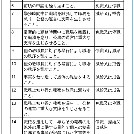
6
前項の申請を繰り返すこと。
免職又は停職
7
勤務時間中に職場を離脱して職務を
減給又は戒告
怠り、公務の運営に支障を生じさせ
ること。
8
常習的に勤務時間中に職場を離脱し
免職又は停職
て職務を怠り、公務の運営に重大な
支障を生じさせること。
9
他の教職員に対する暴行により職場
停職又は減給
の秩序を乱すこと。
10
他の教職員に対する暴言により職場
減給又は戒告
の秩序を乱すこと。
11
事実をねつ造して虚偽の報告をする
減給又は戒告
こと。
12
職務上知り得た秘密を故意に漏らす
減給又は戒告
こと。
13
職務上知り得た秘密を漏らし、公務
免職又は停職
の運営に重大な支障を生じさせるこ
と。
14
職権を濫用して、専らその職務の用
停職、減給又
以外の用に供する目的で個人の秘密
は戒告
に属する事項が記録された文書等を