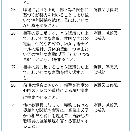
と。
25
職場における上司、部下等の関係に
免職又は停職
基づく影響力を用いることにより強
いて性的関係を結び、又はわいせつ
な行為をすること。
26
相手の意に反することを認識した上
停職、減給又
で、わいせつな言辞、性的な内容の
は戒告
電話、性的な内容の手紙又は電子メ
ールの送付、身体的接触、つきまと
い等の性的な言動
(以下「わいせつな
言動」という。)
をすること。
27
相手の意に反することを認識した上
免職、停職又
で、わいせつな言動を繰り返すこ
は減給
と。
28
前項の場合において、相手を強度の
免職又は停職
心的ストレスの重積による精神疾患
り
に
患させること。
罹
29
他の教職員に対して、職務における
停職、減給又
優越的な関係を背景に、業務上必要
は戒告
かつ相当な範囲を超えて、当該他の
教職員の就業環境を害する言動をす
ること。