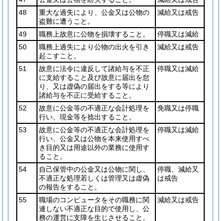
48
重大な過失により、公金又は公物の
減給又は戒告
盗難に遭うこと。
49
職務上故意に公物を損壊すること。
停職又は減給
50
職務上過失により公物の出火を引き
減給又は戒告
起こすこと。
51
故意に法令に違反して諸給与を不正
停職又は減給
に支給すること及び故意に届出を怠
り、又は虚偽の届出をする等により
諸給与を不正に受給すること。
52
故意に公金等の不適正な会計処理を
免職又は停職
行い、現金等を捻出すること。
53
故意に公金等の不適正な会計処理を
停職又は減給
行い、公金又は公物を本来使用すべ
き目的又は用途以外の業務に使用す
ること。
54
自己保管中の公金又は公物に関し、
停職、減給又
不適正な処理若しくは管理又は虚偽
は戒告
の報告をすること。
55
職場のコンピュータをその職務に関
減給又は戒告
連しない不適正な目的で使用し、公
務の運営に支障を生じさせること。