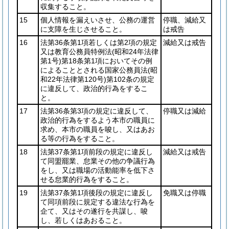
収集すること。
15
個人情報を漏えいさせ、公務の運営
停職、減給又
に支障を生じさせること。
は戒告
16
法第36条第1項若しくは第2項の規定
減給又は戒告
又は教育公務員特例法
(昭和24年法律
第1号)
第18条第1項においてその例
によることとされる国家公務員法
(昭
和22年法律第120号)
第102条の規定
に違反して、政治的行為をするこ
と。
17
法第36条第3項の規定に違反して、
停職又は減給
政治的行為をするよう本市の職員に
求め、本市の職員を唆し、又はあお
る等の行為をすること。
18
法第37条第1項前段の規定に違反し
減給又は戒告
て同盟罷業、怠業その他の争議行為
をし、又は職場の活動能率を低下さ
せる怠業的行為をすること。
19
法第37条第1項後段の規定に違反し
免職又は停職
て同項前段に規定する違法な行為を
企て、又はその遂行を共謀し、唆
し、若しくはあおること。