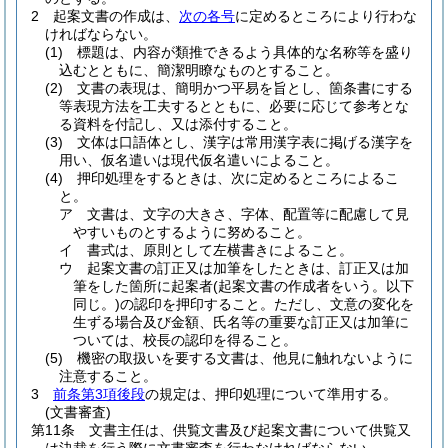
2
起案文書の作成は、
次の各号
に定めるところにより行わな
ければならない。
(1)
標題は、内容が類推できるよう具体的な名称等を盛り
込むとともに、簡潔明瞭なものとすること。
(2)
文書の表現は、簡明かつ平易を旨とし、箇条書にする
等表現方法を工夫するとともに、必要に応じて参考とな
る資料を付記し、又は添付すること。
(3)
文体は口語体とし、漢字は常用漢字表に掲げる漢字を
用い、仮名遣いは現代仮名遣いによること。
(4)
押印処理をするときは、次に定めるところによるこ
と。
ア
文書は、文字の大きさ、字体、配置等に配慮して見
やすいものとするように努めること。
イ
書式は、原則として左横書きによること。
ウ
起案文書の訂正又は加筆をしたときは、訂正又は加
筆をした箇所に起案者
(起案文書の作成者をいう。以下
同じ。)
の認印を押印すること。
ただし、文意の変化を
生ずる場合及び金額、氏名等の重要な訂正又は加筆に
ついては、校長の認印を得ること。
(5)
機密の取扱いを要する文書は、他見に触れないように
注意すること。
3
前条第3項後段
の規定は、押印処理について準用する。
(文書審査)
第11条
文書主任は、供覧文書及び起案文書について供覧又