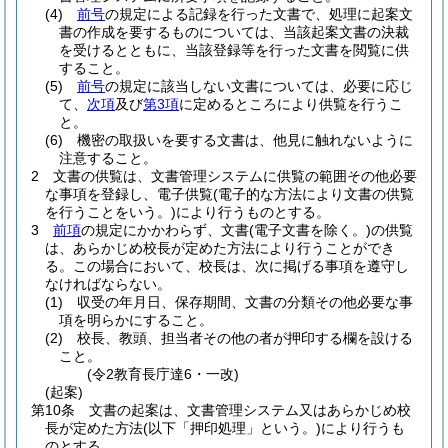
(4)
前号
の規定による記録を行った文書で、処理に起案文
書の作成を要するものについては、当該起案文書の決裁
を受けるとともに、当該登録等を行った文書を閲覧に供
すること。
(5)
前号
の規定に該当しない文書については、必要に応じ
て、
次項
及び
第3項
に定めるところにより供覧を行うこ
と。
(6)
機密の取扱いを要する文書は、他見に触れないように
注意すること。
2
文書の供覧は、文書管理システムに供覧の範囲その他必要
な事項を登録し、電子供覧
(電子的な方法により文書の供覧
を行うことをいう。)
により行うものとする。
3
前項
の規定にかかわらず、文書
(電子文書を除く。)
の供覧
は、あらかじめ校長が定めた方法により行うことができ
る。
この場合において、校長は、次に掲げる事項を遵守し
なければならない。
(1)
収受の年月日、保存期間、文書の分類その他必要な事
項を明らかにすること。
(2)
校長、教頭、担当者その他の者が押印する欄を設ける
こと。
(令2教育長庁達6・一改)
(起案)
第10条
文書の起案は、文書管理システム又はあらかじめ校
長が定めた方法
(以下「押印処理」という。)
により行うも
のとする。