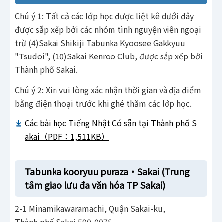
.
Chú ý 1: Tất cả các lớp học được liệt kê dưới đây
được sắp xếp bởi các nhóm tình nguyện viên ngoại
trừ (4)Sakai Shikiji Tabunka Kyoosee Gakkyuu
"Tsudoi", (10)Sakai Kenroo Club, được sắp xếp bởi
Thành phố Sakai.
Chú ý 2: Xin vui lòng xác nhận thời gian và địa điểm
bằng điện thoại trước khi ghé thăm các lớp học.
Các bài học Tiếng Nhật Có sẵn tại Thành phố S
akai（PDF：1,511KB）
Tabunka kooryuu puraza・Sakai (Trung
tâm giao lưu đa văn hóa TP Sakai)
2-1 Minamikawaramachi, Quận Sakai-ku,
Thành phố Sakai 590-0078