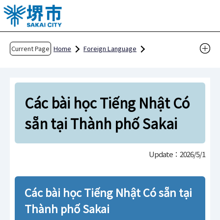
T
h
e
h
Current Page
Home
Foreign Language
e
Other Languages
Tiếng Việt
a
Các bài học Tiếng Nhật Có sẵn tại Thành phố Sa
d
kai
Các bài học Tiếng Nhật Có
o
f
sẵn tại Thành phố Sakai
t
h
i
Update：2026/5/1
s
p
Các bài học Tiếng Nhật Có sẵn tại
a
g
Thành phố Sakai
e