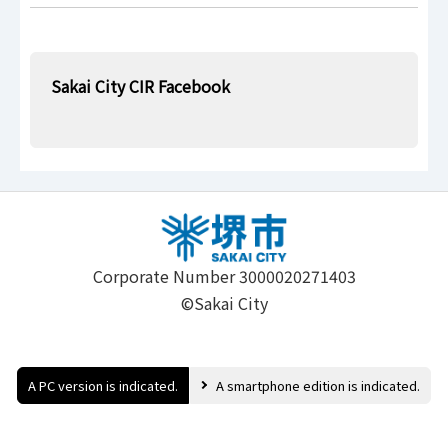
.
Sakai City CIR Facebook
Corporate Number 3000020271403
©Sakai City
A PC version is indicated.
A smartphone edition is indicated.