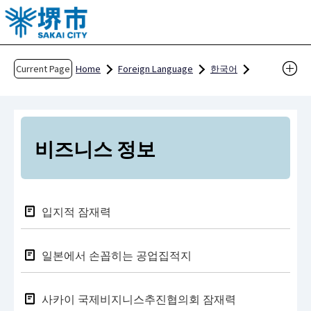
T
h
e
h
Current Page
Home
Foreign Language
한국어
e
외국인 거주자 및 관광객 여러분께
a
사카이를 즐긴다
비즈니스 정보
d
o
비즈니스 정보
f
t
h
입지적 잠재력
i
s
p
일본에서 손꼽히는 공업집적지
a
g
사카이 국제비지니스추진협의회 잠재력
e