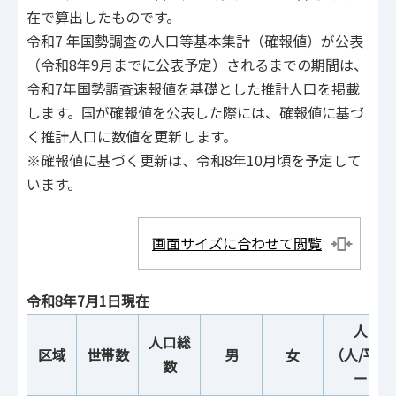
在で算出したものです。
令和7 年国勢調査の人口等基本集計（確報値）が公表
（令和8年9月までに公表予定）されるまでの期間は、
令和7年国勢調査速報値を基礎とした推計人口を掲載
します。国が確報値を公表した際には、確報値に基づ
く推計人口に数値を更新します。
※確報値に基づく更新は、令和8年10月頃を予定して
います。
画面サイズに合わせて閲覧
令和8年7月1日現在
人口密
人口総
区域
世帯数
男
女
（人/平方
数
ートル