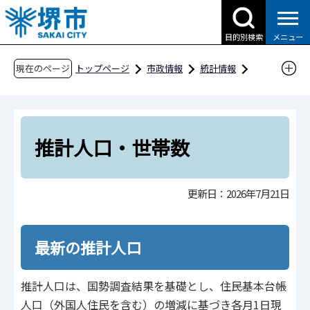
こ
の
目的別検索
メニュー
ペ
ー
現在のページ
トップページ
市政情報
統計情報
ジ
推計人口・世帯数
の
先
頭
推計人口・世帯数
で
す
更新日：2026年7月21日
最新の推計人口
推計人口は、国勢調査結果を基礎とし、住民基本台帳
人口（外国人住民を含む）の増減に基づき各月1日現