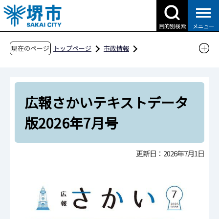
こ
の
目的別検索
メニュー
ペ
ー
現在のページ
トップページ
市政情報
ジ
広報・広聴・シティプロモーション
広報
の
広報さかい
広報さかい テキストデータ版
先
広報さかい テキストデータ版 2026年
広報さかいテキストデータ
頭
で
広報さかいテキストデータ版2026年7月号
版2026年7月号
す
更新日：2026年7月1日