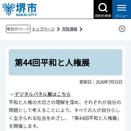
こ
の
目的別検索
メニュー
ペ
ー
現在のページ
トップページ
市政情報
ジ
人権・平和・男女共同参画
人権・平和
の
人権に関するお知らせ・講演・イベント等情報
先
講演・イベントなど
第44回平和と人権展
頭
第44回平和と人権展
で
す
更新日：2026年7月31日
デジタルパネル展はこちら
平和と人権の大切さの理解を深め、それぞれが自分の
問題として考えることにより、すべての人が自分らし
く生きられる社会をめざし、「第44回平和と人権展」
を開催します。