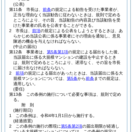
(公表)
第11条
市長は、
前条
の規定による勧告を受けた事業者が、
正当な理由なく当該勧告に従わないときは、規則で定める
ところにより、その旨、当該勧告の内容及び当該勧告を受
けた事業者の氏名を公表することができる。
2
市長は、
前項
の規定による公表をしようとするときは、あ
らかじめ当該公表に係る事業者にその理由を通知し、意見
陳述の機会を与えなければならない。
(中止の届出)
第12条
事業者は、
第5条第1項
の規定による届出をした後、
当該届出に係る大規模マンションの建設を中止するとき
は、規則で定めるところにより、遅滞なく、その旨を市長
に届け出なければならない。
2
前項
の規定による届出があったときは、当該届出に係る大
規模マンションについては、
第5条
から
前条
までの規定は、
適用しない。
(委任)
第13条
この条例の施行について必要な事項は、規則で定め
る。
附
則
(施行期日)
1
この条例は、令和4年1月1日から施行する。
(経過措置)
2
この条例の施行の際現に
第5条第2項
の届出期限が経過し
ている大規模マンションについては、この条例の規定は、