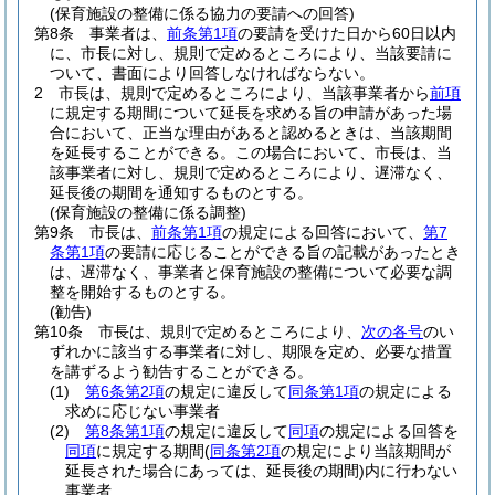
(保育施設の整備に係る協力の要請への回答)
第8条
事業者は、
前条第1項
の要請を受けた日から60日以内
に、市長に対し、規則で定めるところにより、当該要請に
ついて、書面により回答しなければならない。
2
市長は、規則で定めるところにより、当該事業者から
前項
に規定する期間について延長を求める旨の申請があった場
合において、正当な理由があると認めるときは、当該期間
を延長することができる。
この場合において、市長は、当
該事業者に対し、規則で定めるところにより、遅滞なく、
延長後の期間を通知するものとする。
(保育施設の整備に係る調整)
第9条
市長は、
前条第1項
の規定による回答において、
第7
条第1項
の要請に応じることができる旨の記載があったとき
は、遅滞なく、事業者と保育施設の整備について必要な調
整を開始するものとする。
(勧告)
第10条
市長は、規則で定めるところにより、
次の各号
のい
ずれかに該当する事業者に対し、期限を定め、必要な措置
を講ずるよう勧告することができる。
(1)
第6条第2項
の規定に違反して
同条第1項
の規定による
求めに応じない事業者
(2)
第8条第1項
の規定に違反して
同項
の規定による回答を
同項
に規定する期間
(
同条第2項
の規定により当該期間が
延長された場合にあっては、延長後の期間)
内に行わない
事業者