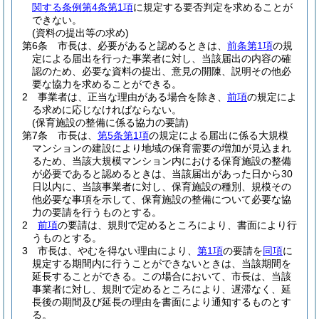
関する条例第4条第1項
に規定する要否判定を求めることが
できない。
(資料の提出等の求め)
第6条
市長は、必要があると認めるときは、
前条第1項
の規
定による届出を行った事業者に対し、当該届出の内容の確
認のため、必要な資料の提出、意見の開陳、説明その他必
要な協力を求めることができる。
2
事業者は、正当な理由がある場合を除き、
前項
の規定によ
る求めに応じなければならない。
(保育施設の整備に係る協力の要請)
第7条
市長は、
第5条第1項
の規定による届出に係る大規模
マンションの建設により地域の保育需要の増加が見込まれ
るため、当該大規模マンション内における保育施設の整備
が必要であると認めるときは、当該届出があった日から30
日以内に、当該事業者に対し、保育施設の種別、規模その
他必要な事項を示して、保育施設の整備について必要な協
力の要請を行うものとする。
2
前項
の要請は、規則で定めるところにより、書面により行
うものとする。
3
市長は、やむを得ない理由により、
第1項
の要請を
同項
に
規定する期間内に行うことができないときは、当該期間を
延長することができる。
この場合において、市長は、当該
事業者に対し、規則で定めるところにより、遅滞なく、延
長後の期間及び延長の理由を書面により通知するものとす
る。