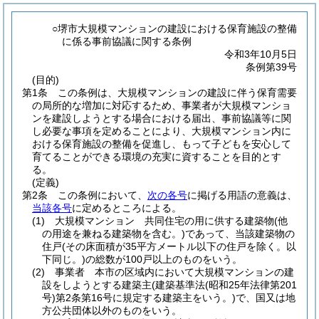
○堺市大規模マンションの建設における保育施設の整備
に係る事前協議に関する条例
令和3年10月5日
条例第39号
(目的)
第1条
この条例は、大規模マンションの建設に伴う保育需要
の局所的な増加に対応するため、事業者が大規模マンショ
ンを建設しようとする場合における届出、事前協議等に関
し必要な事項を定めることにより、大規模マンション内に
おける保育施設の整備を促進し、もって子どもを安心して
育てることができる環境の充実に資することを目的とす
る。
(定義)
第2条
この条例において、
次の各号
に掲げる用語の意義は、
当該各号
に定めるところによる。
(1)
大規模マンション 共同住宅の用に供する建築物
(他
の用途を兼ねる建築物を含む。)
であって、当該建築物の
住戸
(その床面積が35平方メートル以下の住戸を除く。以
下同じ。)
の総数が100戸以上のものをいう。
(2)
事業者 本市の区域内において大規模マンションの建
設をしようとする建築主
(建築基準法
(昭和25年法律第201
号)
第2条第16号に規定する建築主をいう。)
で、国又は地
方公共団体以外のものをいう。