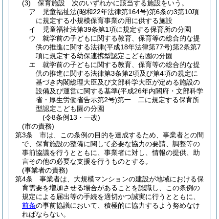
(3)
保育施設 次のいずれかに該当する施設をいう。
ア
児童福祉法
(昭和22年法律第164号)
第6条の3第10項
に規定する小規模保育事業の用に供する施設
イ
児童福祉法第39条第1項に規定する保育所の分園
ウ
就学前の子どもに関する教育、保育等の総合的な提
供の推進に関する法律
(平成18年法律第77号)
第2条第7
項に規定する幼保連携型認定こども園の分園
エ
就学前の子どもに関する教育、保育等の総合的な提
供の推進に関する法律第3条第2項及び第4項の規定に
基づき内閣総理大臣及び文部科学大臣が定める施設の
設備及び運営に関する基準
(平成26年内閣府・文部科学
省・厚生労働省告示第2号)
第一 二に規定する保育所
型認定こども園の分園
(令8条例13・一改)
(市の責務)
第3条
市は、この条例の目的を達成するため、事業者との間
で、保育施設の整備に関して必要な協力の要請、調整等の
事前協議を行うとともに、事業者に対し、情報の提供、助
言その他の必要な支援を行うものとする。
(事業者の責務)
第4条
事業者は、大規模マンションの建設が地域における保
育需要を増加させる場合があることを認識し、この条例の
規定による届出等の手続を適切かつ誠実に行うとともに、
前条
の事前協議において、積極的に協力するよう努めなけ
ればならない。