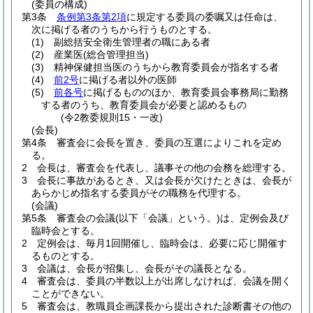
(委員の構成)
第3条
条例第3条第2項
に規定する委員の委嘱又は任命は、
次に掲げる者のうちから行うものとする。
(1)
副総括安全衛生管理者の職にある者
(2)
産業医
(総合管理担当)
(3)
精神保健担当医のうちから教育委員会が指名する者
(4)
前2号
に掲げる者以外の医師
(5)
前各号
に掲げるもののほか、教育委員会事務局に勤務
する者のうち、教育委員会が必要と認めるもの
(令2教委規則15・一改)
(会長)
第4条
審査会に会長を置き、委員の互選によりこれを定め
る。
2
会長は、審査会を代表し、議事その他の会務を総理する。
3
会長に事故があるとき、又は会長が欠けたときは、会長が
あらかじめ指名する委員がその職務を代理する。
(会議)
第5条
審査会の会議
(以下「会議」という。)
は、定例会及び
臨時会とする。
2
定例会は、毎月1回開催し、臨時会は、必要に応じ開催す
るものとする。
3
会議は、会長が招集し、会長がその議長となる。
4
審査会は、委員の半数以上が出席しなければ、会議を開く
ことができない。
5
審査会は、教職員企画課長から提出された診断書その他の