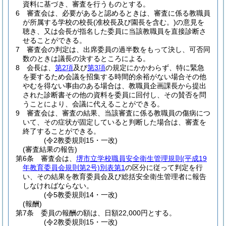
資料に基づき、審査を行うものとする。
6
審査会は、必要があると認めるときは、審査に係る教職員
が所属する学校の校長
(准校長及び園長を含む。)
の意見を
聴き、又は会長が指名した委員に当該教職員を直接診断さ
せることができる。
7
審査会の判定は、出席委員の過半数をもって決し、可否同
数のときは議長の決するところによる。
8
会長は、
第2項
及び
第3項
の規定にかかわらず、特に緊急
を要するため会議を招集する時間的余裕がない場合その他
やむを得ない事由のある場合は、教職員企画課長から提出
された診断書その他の資料を委員に回付し、その賛否を問
うことにより、会議に代えることができる。
9
審査会は、審査の結果、当該審査に係る教職員の傷病につ
いて、その症状が固定していると判断した場合は、審査を
終了することができる。
(令2教委規則15・一改)
(審査結果の報告)
第6条
審査会は、
堺市立学校職員安全衛生管理規則
(平成19
年教育委員会規則第2号)
別表第1
の区分に従って判定を行
い、その結果を教育委員会及び総括安全衛生管理者に報告
しなければならない。
(令5教委規則14・一改)
(報酬)
第7条
委員の報酬の額は、日額22,000円とする。
(令2教委規則15・一改)