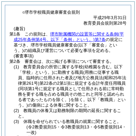
○堺市学校職員健康審査会規則
平成29年3月31日
教育委員会規則第28号
(趣旨)
第1条
この規則は、
堺市附属機関の設置等に関する条例
(平
成25年条例第4号。以下「条例」という。)
第7条
の規定に
基づき、堺市学校職員健康審査会
(以下「審査会」とい
う。)
の組織及び運営について必要な事項を定める。
(審査事項)
第2条
審査会は、次に掲げる事項について審査する。
(1)
教育委員会の所管に属する学校
(幼稚園を含む。以下
「学校」という。)
に勤務する職員
(用務に従事する職
員、臨時的に任用された者及び地方公務員法
(昭和25年法
律第261号)
第22条の2第1項に規定する会計年度任用職員
(同項第1号に規定する職員として任用される前に常時勤
務を要する職を占める職員その他これと同等と認められ
る者であったものを除く。)
を除く。以下「教職員」とい
う。)
の傷病による休養に関すること。
(2)
教職員の休養又は勤務制限の期間の延長に関するこ
と。
(3)
休職を命ぜられている教職員の就業に関すること。
(令2教委規則15・令3教委規則13・令5教委規則14・
一改)