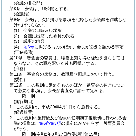
(会議の非公開)
第8条
会議は、非公開とする。
(会議録)
第9条
会長は、次に掲げる事項を記録した会議録を作成しな
ければならない。
(1)
会議の日時及び場所
(2)
会議に出席した委員の氏名
(3)
議事の内容
(4)
前3号
に掲げるもののほか、会長が必要と認める事項
(守秘義務)
第10条
審査会の委員は、職務上知り得た秘密を漏らしては
ならない。
その職を退いた後も同様とする。
(庶務)
第11条
審査会の庶務は、教職員企画課において行う。
(委任)
第12条
この規則に定めるもののほか、審査会の運営につい
て必要な事項は、会長が審査会に諮って定める。
附
則
(施行期日)
1
この規則は、平成29年4月1日から施行する。
(経過措置)
2
この規則の施行後及び委員の任期満了後最初に行われる会
議の招集は、
第5条第3項
の規定にかかわらず、教育委員会
が行う。
附
則
(令和2年3月27日
教委規則第15号)