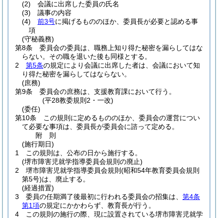
(2)
会議に出席した委員の氏名
(3)
議事の内容
(4)
前3号
に掲げるもののほか、委員長が必要と認める事
項
(守秘義務)
第8条
委員会の委員は、職務上知り得た秘密を漏らしてはな
らない。
その職を退いた後も同様とする。
2
第5条
の規定により会議に出席した者は、会議において知
り得た秘密を漏らしてはならない。
(庶務)
第9条
委員会の庶務は、支援教育課において行う。
(平28教委規則2・一改)
(委任)
第10条
この規則に定めるもののほか、委員会の運営につい
て必要な事項は、委員長が委員会に諮って定める。
附
則
(施行期日)
1
この規則は、公布の日から施行する。
(堺市障害児就学指導委員会規則の廃止)
2
堺市障害児就学指導委員会規則
(昭和54年教育委員会規則
第5号)
は、廃止する。
(経過措置)
3
委員の任期満了後最初に行われる委員会の招集は、
第4条
第1項
の規定にかかわらず、教育長が行う。
4
この規則の施行の際、現に設置されている堺市障害児就学