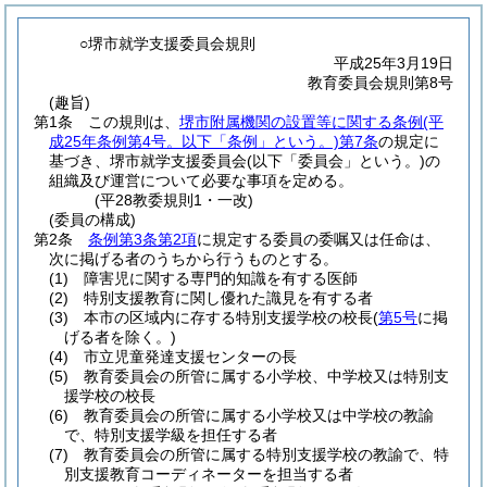
○堺市就学支援委員会規則
平成25年3月19日
教育委員会規則第8号
(趣旨)
第1条
この規則は、
堺市附属機関の設置等に関する条例
(平
成25年条例第4号。以下「条例」という。)
第7条
の規定に
基づき、堺市就学支援委員会
(以下「委員会」という。)
の
組織及び運営について必要な事項を定める。
(平28教委規則1・一改)
(委員の構成)
第2条
条例第3条第2項
に規定する委員の委嘱又は任命は、
次に掲げる者のうちから行うものとする。
(1)
障害児に関する専門的知識を有する医師
(2)
特別支援教育に関し優れた識見を有する者
(3)
本市の区域内に存する特別支援学校の校長
(
第5号
に掲
げる者を除く。)
(4)
市立児童発達支援センターの長
(5)
教育委員会の所管に属する小学校、中学校又は特別支
援学校の校長
(6)
教育委員会の所管に属する小学校又は中学校の教諭
で、特別支援学級を担任する者
(7)
教育委員会の所管に属する特別支援学校の教諭で、特
別支援教育コーディネーターを担当する者