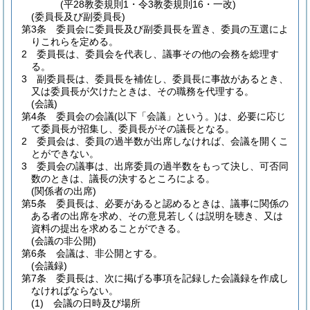
(平28教委規則1・令3教委規則16・一改)
(委員長及び副委員長)
第3条
委員会に委員長及び副委員長を置き、委員の互選によ
りこれらを定める。
2
委員長は、委員会を代表し、議事その他の会務を総理す
る。
3
副委員長は、委員長を補佐し、委員長に事故があるとき、
又は委員長が欠けたときは、その職務を代理する。
(会議)
第4条
委員会の会議
(以下「会議」という。)
は、必要に応じ
て委員長が招集し、委員長がその議長となる。
2
委員会は、委員の過半数が出席しなければ、会議を開くこ
とができない。
3
委員会の議事は、出席委員の過半数をもって決し、可否同
数のときは、議長の決するところによる。
(関係者の出席)
第5条
委員長は、必要があると認めるときは、議事に関係の
ある者の出席を求め、その意見若しくは説明を聴き、又は
資料の提出を求めることができる。
(会議の非公開)
第6条
会議は、非公開とする。
(会議録)
第7条
委員長は、次に掲げる事項を記録した会議録を作成し
なければならない。
(1)
会議の日時及び場所