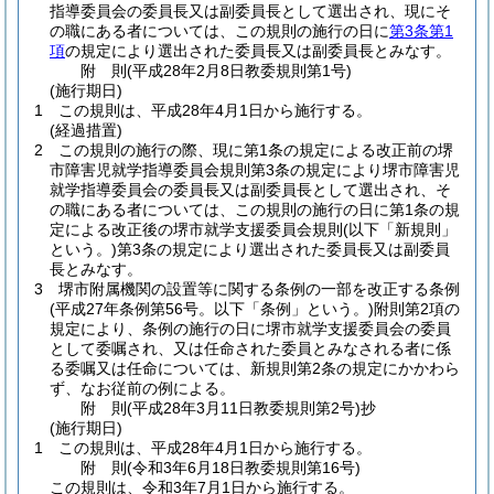
指導委員会の委員長又は副委員長として選出され、現にそ
の職にある者については、この規則の施行の日に
第3条第1
項
の規定により選出された委員長又は副委員長とみなす。
附
則
(平成28年2月8日
教委規則第1号)
(施行期日)
1
この規則は、平成28年4月1日から施行する。
(経過措置)
2
この規則の施行の際、現に第1条の規定による改正前の堺
市障害児就学指導委員会規則第3条の規定により堺市障害児
就学指導委員会の委員長又は副委員長として選出され、そ
の職にある者については、この規則の施行の日に第1条の規
定による改正後の堺市就学支援委員会規則
(以下「新規則」
という。)
第3条の規定により選出された委員長又は副委員
長とみなす。
3
堺市附属機関の設置等に関する条例の一部を改正する条例
(平成27年条例第56号。以下「条例」という。)
附則第2項の
規定により、条例の施行の日に堺市就学支援委員会の委員
として委嘱され、又は任命された委員とみなされる者に係
る委嘱又は任命については、新規則第2条の規定にかかわら
ず、なお従前の例による。
附
則
(平成28年3月11日
教委規則第2号)
抄
(施行期日)
1
この規則は、平成28年4月1日から施行する。
附
則
(令和3年6月18日
教委規則第16号)
この規則は、令和3年7月1日から施行する。