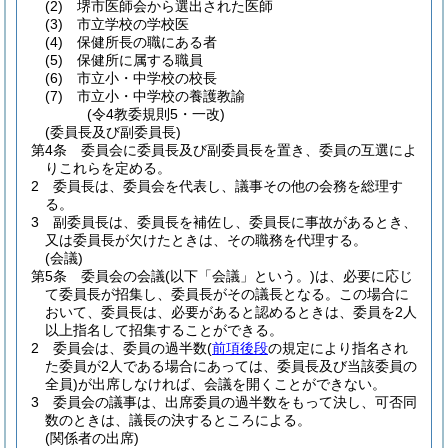
(2)
堺市医師会から選出された医師
(3)
市立学校の学校医
(4)
保健所長の職にある者
(5)
保健所に属する職員
(6)
市立小・中学校の校長
(7)
市立小・中学校の養護教諭
(令4教委規則5・一改)
(委員長及び副委員長)
第4条
委員会に委員長及び副委員長を置き、委員の互選によ
りこれらを定める。
2
委員長は、委員会を代表し、議事その他の会務を総理す
る。
3
副委員長は、委員長を補佐し、委員長に事故があるとき、
又は委員長が欠けたときは、その職務を代理する。
(会議)
第5条
委員会の会議
(以下「会議」という。)
は、必要に応じ
て委員長が招集し、委員長がその議長となる。
この場合に
おいて、委員長は、必要があると認めるときは、委員を2人
以上指名して招集することができる。
2
委員会は、委員の過半数
(
前項後段
の規定により指名され
た委員が2人である場合にあっては、委員長及び当該委員の
全員)
が出席しなければ、会議を開くことができない。
3
委員会の議事は、出席委員の過半数をもって決し、可否同
数のときは、議長の決するところによる。
(関係者の出席)