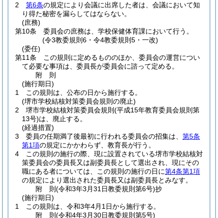
2
第6条
の規定により会議に出席した者は、会議において知
り得た秘密を漏らしてはならない。
(庶務)
第10条
委員会の庶務は、学校保健体育課において行う。
(令3教委規則6・令4教委規則5・一改)
(委任)
第11条
この規則に定めるもののほか、委員会の運営につい
て必要な事項は、委員長が委員会に諮って定める。
附
則
(施行期日)
1
この規則は、公布の日から施行する。
(堺市学校結核対策委員会規則の廃止)
2
堺市学校結核対策委員会規則
(平成15年教育委員会規則第
13号)
は、廃止する。
(経過措置)
3
委員の任期満了後最初に行われる委員会の招集は、
第5条
第1項
の規定にかかわらず、教育長が行う。
4
この規則の施行の際、現に設置されている堺市学校結核対
策委員会の委員長又は副委員長として選出され、現にその
職にある者については、この規則の施行の日に
第4条第1項
の規定により選出された委員長又は副委員長とみなす。
附
則
(令和3年3月31日
教委規則第6号)
抄
(施行期日)
1
この規則は、令和3年4月1日から施行する。
附
則
(令和4年3月30日
教委規則第5号)