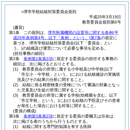
○堺市学校結核対策委員会規則
平成25年3月19日
教育委員会規則第6号
(趣旨)
第1条
この規則は、
堺市附属機関の設置等に関する条例
(平
成25年条例第4号。以下「条例」という。)
第7条
の規定に
基づき、堺市学校結核対策委員会
(以下「委員会」とい
う。)
の組織及び運営について必要な事項を定める。
(担任事務の細目)
第2条
条例第2条第2項
に規定する委員会の担任する事務の
細目は、次に掲げるとおりとする。
(1)
教育委員会の所管に属する小学校及び中学校
(以下
「市立小・中学校」という。)
における結核健診の実施状
況及びその結果の分析に関すること。
(2)
結核に係る精密検査の受検について審議の対象となっ
た児童及び生徒の管理に関すること。
(3)
教育委員会の所管に属する学校
(幼稚園を含む。以下
「市立学校」という。)
における結核の予防及びその患者
が発生した場合における対策に関すること。
(委員の構成)
第3条
条例第3条第2項
に規定する委員の委嘱又は任命は、
次に掲げる者のうちから行うものとする。
(1)
結核に関する専門的知識を有する医師