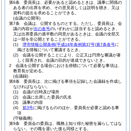
第6条
委員長は、必要があると認めるときは、議事に関係の
ある者の出席を求め、その意見若しくは説明を聴き、又は
資料の提出を求めることができる。
(会議の公開等)
第7条
会議は、公開するものとする。
ただし、委員長は、会
議の内容が
次の各号
のいずれかに該当すると認めるとき、
又は出席委員の過半数の同意があるときは、会議の全部又
は一部を非公開とすることができる。
(1)
堺市情報公開条例
(平成14年条例第37号)
第7条各号
に
掲げる情報について審議するとき。
(2)
会議を公開することにより、公正又は円滑な審議が著
しく阻害され、会議の目的が達成できないとき。
2
会議を公開する場合における傍聴について必要な事項は、
教育長が定める。
(会議録)
第8条
委員長は、次に掲げる事項を記録した会議録を作成し
なければならない。
(1)
会議の日時及び場所
(2)
会議に出席した委員の氏名
(3)
議事の内容
(4)
前3号
に掲げるもののほか、委員長が必要と認める事
項
(守秘義務)
第9条
委員会の委員は、職務上知り得た秘密を漏らしてはな
らない。
その職を退いた後も同様とする。