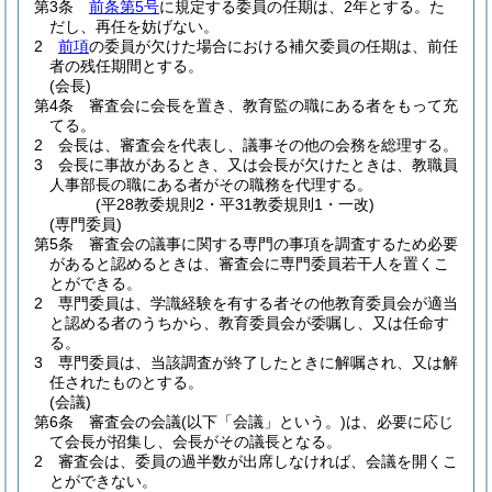
第3条
前条第5号
に規定する委員の任期は、2年とする。
た
だし、再任を妨げない。
2
前項
の委員が欠けた場合における補欠委員の任期は、前任
者の残任期間とする。
(会長)
第4条
審査会に会長を置き、教育監の職にある者をもって充
てる。
2
会長は、審査会を代表し、議事その他の会務を総理する。
3
会長に事故があるとき、又は会長が欠けたときは、教職員
人事部長の職にある者がその職務を代理する。
(平28教委規則2・平31教委規則1・一改)
(専門委員)
第5条
審査会の議事に関する専門の事項を調査するため必要
があると認めるときは、審査会に専門委員若干人を置くこ
とができる。
2
専門委員は、学識経験を有する者その他教育委員会が適当
と認める者のうちから、教育委員会が委嘱し、又は任命す
る。
3
専門委員は、当該調査が終了したときに解嘱され、又は解
任されたものとする。
(会議)
第6条
審査会の会議
(以下「会議」という。)
は、必要に応じ
て会長が招集し、会長がその議長となる。
2
審査会は、委員の過半数が出席しなければ、会議を開くこ
とができない。