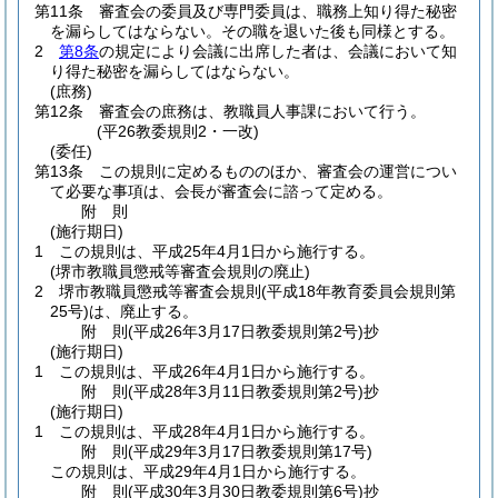
第11条
審査会の委員及び専門委員は、職務上知り得た秘密
を漏らしてはならない。
その職を退いた後も同様とする。
2
第8条
の規定により会議に出席した者は、会議において知
り得た秘密を漏らしてはならない。
(庶務)
第12条
審査会の庶務は、教職員人事課において行う。
(平26教委規則2・一改)
(委任)
第13条
この規則に定めるもののほか、審査会の運営につい
て必要な事項は、会長が審査会に諮って定める。
附
則
(施行期日)
1
この規則は、平成25年4月1日から施行する。
(堺市教職員懲戒等審査会規則の廃止)
2
堺市教職員懲戒等審査会規則
(平成18年教育委員会規則第
25号)
は、廃止する。
附
則
(平成26年3月17日
教委規則第2号)
抄
(施行期日)
1
この規則は、平成26年4月1日から施行する。
附
則
(平成28年3月11日
教委規則第2号)
抄
(施行期日)
1
この規則は、平成28年4月1日から施行する。
附
則
(平成29年3月17日
教委規則第17号)
この規則は、平成29年4月1日から施行する。
附
則
(平成30年3月30日
教委規則第6号)
抄