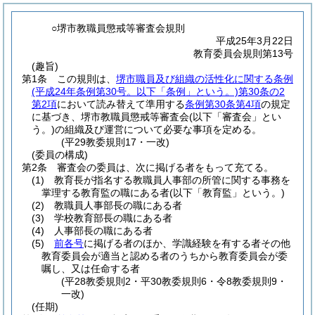
○堺市教職員懲戒等審査会規則
平成25年3月22日
教育委員会規則第13号
(趣旨)
第1条
この規則は、
堺市職員及び組織の活性化に関する条例
(平成24年条例第30号。以下「条例」という。)
第30条の2
第2項
において読み替えて準用する
条例第30条第4項
の規定
に基づき、堺市教職員懲戒等審査会
(以下「審査会」とい
う。)
の組織及び運営について必要な事項を定める。
(平29教委規則17・一改)
(委員の構成)
第2条
審査会の委員は、次に掲げる者をもって充てる。
(1)
教育長が指名する教職員人事部の所管に関する事務を
掌理する教育監の職にある者
(以下「教育監」という。)
(2)
教職員人事部長の職にある者
(3)
学校教育部長の職にある者
(4)
人事部長の職にある者
(5)
前各号
に掲げる者のほか、学識経験を有する者その他
教育委員会が適当と認める者のうちから教育委員会が委
嘱し、又は任命する者
(平28教委規則2・平30教委規則6・令8教委規則9・
一改)
(任期)