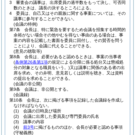
3
審査会の議事は、出席委員の過半数をもって決し、可否同
数のときは、議長の決するところによる。
4
委員は、自己又はその親族に関する事案については、その
議事に参与することができない。
(会議の特例)
第7条
会長は、特に緊急を要するため会議を招集する時間的
余裕がない場合その他やむを得ない事由のある場合は、事
案の内容を記載した書面を委員に回付し、その賛否を問う
ことにより、会議に代えることができる。
(意見の聴取等)
第8条
会長は、必要があると認めるときは、事案の当事者
(
条例第26条第1項
の規定による分限に係る処分又は懲戒処
分の対象となる職員をいう。)
又は議事に関係のある者の出
席を求め、その弁明、意見若しくは説明を聴き、又は資料
の提出を求めることができる。
(会議の非公開)
第9条
会議は、非公開とする。
(会議録)
第10条
会長は、次に掲げる事項を記録した会議録を作成し
なければならない。
(1)
会議の日時及び場所
(2)
会議に出席した委員及び専門委員の氏名
(3)
議事の内容
(4)
前3号
に掲げるもののほか、会長が必要と認める事項
(守秘義務)