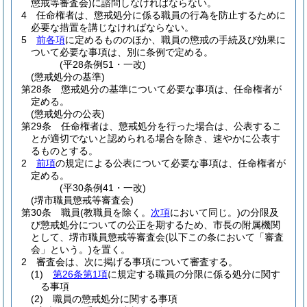
懲戒等審査会)
に諮問しなければならない。
4
任命権者は、懲戒処分に係る職員の行為を防止するために
必要な措置を講じなければならない。
5
前各項
に定めるもののほか、職員の懲戒の手続及び効果に
ついて必要な事項は、別に条例で定める。
(平28条例51・一改)
(懲戒処分の基準)
第28条
懲戒処分の基準について必要な事項は、任命権者が
定める。
(懲戒処分の公表)
第29条
任命権者は、懲戒処分を行った場合は、公表するこ
とが適切でないと認められる場合を除き、速やかに公表す
るものとする。
2
前項
の規定による公表について必要な事項は、任命権者が
定める。
(平30条例41・一改)
(堺市職員懲戒等審査会)
第30条
職員
(教職員を除く。
次項
において同じ。)
の分限及
び懲戒処分についての公正を期するため、市長の附属機関
として、堺市職員懲戒等審査会
(以下この条において「審査
会」という。)
を置く。
2
審査会は、次に掲げる事項について審査する。
(1)
第26条第1項
に規定する職員の分限に係る処分に関す
る事項
(2)
職員の懲戒処分に関する事項