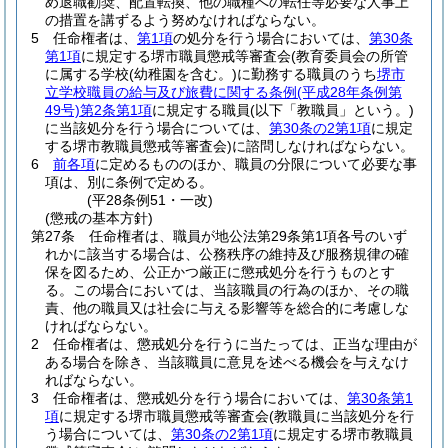
め退職勧奨、配置転換、他の職種への転任等必要な人事上
の措置を講ずるよう努めなければならない。
5
任命権者は、
第1項
の処分を行う場合においては、
第30条
第1項
に規定する堺市職員懲戒等審査会
(教育委員会の所管
に属する学校
(幼稚園を含む。)
に勤務する職員のうち
堺市
立学校職員の給与及び旅費に関する条例
(平成28年条例第
49号)
第2条第1項
に規定する職員
(以下「教職員」という。)
に当該処分を行う場合については、
第30条の2第1項
に規定
する堺市教職員懲戒等審査会)
に諮問しなければならない。
6
前各項
に定めるもののほか、職員の分限について必要な事
項は、別に条例で定める。
(平28条例51・一改)
(懲戒の基本方針)
第27条
任命権者は、職員が地公法第29条第1項各号のいず
れかに該当する場合は、公務秩序の維持及び服務規律の確
保を図るため、公正かつ厳正に懲戒処分を行うものとす
る。
この場合においては、当該職員の行為のほか、その職
責、他の職員又は社会に与える影響等を総合的に考慮しな
ければならない。
2
任命権者は、懲戒処分を行うに当たっては、正当な理由が
ある場合を除き、当該職員に意見を述べる機会を与えなけ
ればならない。
3
任命権者は、懲戒処分を行う場合においては、
第30条第1
項
に規定する堺市職員懲戒等審査会
(教職員に当該処分を行
う場合については、
第30条の2第1項
に規定する堺市教職員