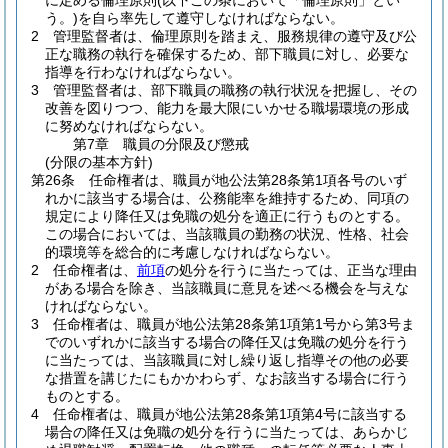
に定める倫理原則
(以下この条において「倫理原則」とい
う。)
を自ら率先して遵守しなければならない。
2
管理監督者は、倫理原則を踏まえ、服務規律の遵守及び公
正な職務の執行を確保するため、部下職員に対し、必要な
指導を行わなければならない。
3
管理監督者は、部下職員の職務の執行状況を把握し、その
改善を図りつつ、能力を最大限にいかせる職場環境の形成
に努めなければならない。
第7章
職員の分限及び懲戒
(分限の基本方針)
第26条
任命権者は、職員が地公法第28条第1項各号のいず
れかに該当する場合は、公務能率を維持するため、同項の
規定により降任又は免職の処分を適正に行うものとする。
この場合においては、当該職員の勤務の状況、性格、社会
的環境等を総合的に考慮しなければならない。
2
任命権者は、
前項
の処分を行うに当たっては、正当な理由
がある場合を除き、当該職員に意見を述べる機会を与えな
ければならない。
3
任命権者は、職員が地公法第28条第1項第1号から第3号ま
でのいずれかに該当する場合の降任又は免職の処分を行う
に当たっては、当該職員に対し繰り返し指導その他の必要
な措置を講じたにもかかわらず、なお該当する場合に行う
ものとする。
4
任命権者は、職員が地公法第28条第1項第4号に該当する
場合の降任又は免職の処分を行うに当たっては、あらかじ