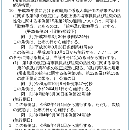
(堺市職員及び組織の活性化に関する条例の一部改正に伴う
経過措置)
10
平成29年度における教職員に係る人事評価の結果の活用
に関する第9条の規定による改正後の堺市職員及び組織の活
性化に関する条例第15条第2項の適用については、同項中
「勤勉手当」とあるのは、「給料及び勤勉手当」とする。
(平29条例24・旧第9項繰下)
附
則
(平成29年3月30日
条例第24号)
この条例は、公布の日から施行する。
附
則
(平成30年9月28日
条例第41号)
抄
この条例は、平成30年10月1日から施行する。
ただし、次
の各号に掲げる規定は、当該各号に定める日から施行する。
(1)
第1条の規定
(堺市職員及び組織の活性化に関する条例
第29条及び第30条の改正規定に限る。)
及び第2条の規定
(堺市職員の給与に関する条例第8条、第12条及び第13条
の改正規定に限る。)
公布の日
附
則
(令和元年10月8日
条例第47号)
抄
この条例は、令和2年4月1日から施行する。
附
則
(令和2年3月30日
条例第22号)
抄
(施行期日)
1
この条例は、令和2年4月1日から施行する。
ただし、次項
の規定は、公布の日から施行する。
附
則
(令和4年9月30日
条例第24号)
抄
(施行期日)
1
この条例は、令和5年4月1日から施行する。