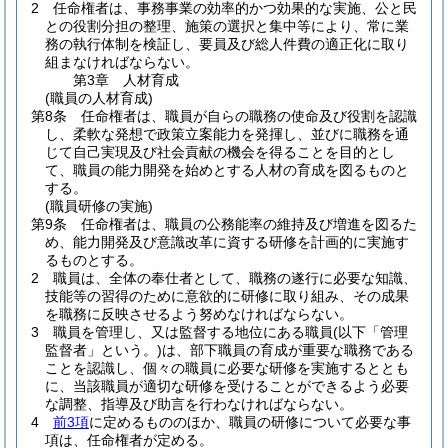
2
任命権者は、事務事業の効率的かつ効果的な実施、公と民
との役割分担の整理、施策の選択と集中等により、常に業
務の執行体制を検証し、要員及び総人件費の適正化に取り
組まなければならない。
第3章
人材育成
(職員の人材育成)
第8条
任命権者は、職員が自らの職務の使命及び役割を認識
し、柔軟な発想で政策立案能力を発揮し、並びに職務を通
じて自己実現及び社会貢献の機会を得ることを目的とし
て、職員の能力開発を始めとする人材の育成を図るものと
する。
(職員研修の実施)
第9条
任命権者は、職員の公務能率の維持及び増進を図るた
め、能力開発及び意識改革に資する研修を計画的に実施す
るものとする。
2
職員は、全体の奉仕者として、職務の遂行に必要な知識、
技能等の習得のために意欲的に研修に取り組み、その成果
を職務に反映させるよう努めなければならない。
3
職員を管理し、又は監督する地位にある職員
(以下「管理
監督者」という。)
は、部下職員の育成が重要な職務である
ことを認識し、個々の職員に必要な研修を実施するととも
に、当該職員が適切な研修を受けることができるよう必要
な調整、指導及び助言を行わなければならない。
4
前3項
に定めるもののほか、職員の研修について必要な事
項は、任命権者が定める。