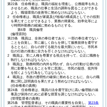
第22条
任命権者は、職員の福祉を増進し、公務能率を向上
させるため、職員の仕事と生活の調和を図ることができる
よう、職場環境の改善等に努めなければならない。
2
任命権者は、職員が家庭及び地域の構成員としてその役割
を果たすことができるよう、業務の簡素化、効率化等によ
り時間外勤務の縮減に努めるものとする。
第6章
職員倫理
(倫理原則)
第23条
職員は、全体の奉仕者であり、一部の奉仕者でない
ことを自覚し、常に厳しく自らを律して服務規律を遵守す
るとともに、自らの持てる能力を最大限にいかし、市民本
位の行政の推進に全力を尽くさなければならない。
2
職員は、常に人権を尊重する視点を持って、公正に職務を
執行しなければならない。
3
職員は、勤務時間の内外を問わず、自らの行動が公務の信
用に影響を与えることを常に意識し、市民の疑惑、批判等
を招くような行為をしてはならない。
4
職員は、市政の透明性の確保に努めるとともに、自らの職
務に関し説明責任を果たすよう努めなければならない。
(任命権者の責務)
第24条
任命権者は、職員の法令遵守並びに高い倫理観の涵
養及び保持のために必要な措置を講じなければならない。
(管理監督者の責務)
第25条
管理監督者は、その職責の重要性を自覚し、
第23条