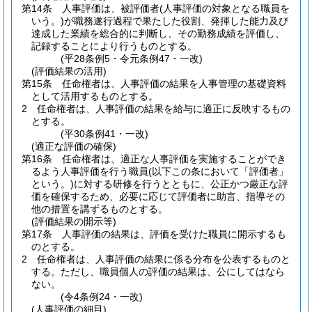
第14条
人事評価は、被評価者
(人事評価の対象となる職員を
いう。)
が職務遂行過程で果たした役割、発揮した能力及び
達成した業績を総合的に判断し、その勤務成績を評価し、
記録することにより行うものとする。
(平28条例5・令元条例47・一改)
(評価結果の活用)
第15条
任命権者は、人事評価の結果を人事管理の基礎資料
として活用するものとする。
2
任命権者は、人事評価の結果を給与に適正に反映するもの
とする。
(平30条例41・一改)
(適正な評価の確保)
第16条
任命権者は、適正な人事評価を実施することができ
るよう人事評価を行う職員
(以下この条において「評価者」
という。)
に対する研修を行うとともに、公正かつ厳正な評
価を確保するため、必要に応じて評価者に助言、指導その
他の措置を講ずるものとする。
(評価結果の開示等)
第17条
人事評価の結果は、評価を受けた職員に開示するも
のとする。
2
任命権者は、人事評価の結果に係る分布を公表するものと
する。
ただし、職員個人の評価の結果は、公にしてはなら
ない。
(令4条例24・一改)
(人事評価の細目)