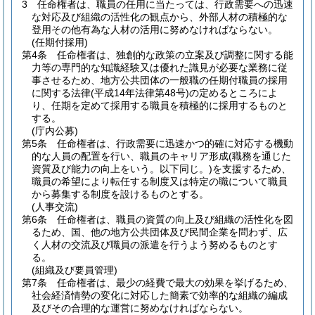
3
任命権者は、職員の任用に当たっては、行政需要への迅速
な対応及び組織の活性化の観点から、外部人材の積極的な
登用その他有為な人材の活用に努めなければならない。
(任期付採用)
第4条
任命権者は、独創的な政策の立案及び調整に関する能
力等の専門的な知識経験又は優れた識見が必要な業務に従
事させるため、地方公共団体の一般職の任期付職員の採用
に関する法律
(平成14年法律第48号)
の定めるところによ
り、任期を定めて採用する職員を積極的に採用するものと
する。
(庁内公募)
第5条
任命権者は、行政需要に迅速かつ的確に対応する機動
的な人員の配置を行い、職員のキャリア形成
(職務を通じた
資質及び能力の向上をいう。以下同じ。)
を支援するため、
職員の希望により転任する制度又は特定の職について職員
から募集する制度を設けるものとする。
(人事交流)
第6条
任命権者は、職員の資質の向上及び組織の活性化を図
るため、国、他の地方公共団体及び民間企業を問わず、広
く人材の交流及び職員の派遣を行うよう努めるものとす
る。
(組織及び要員管理)
第7条
任命権者は、最少の経費で最大の効果を挙げるため、
社会経済情勢の変化に対応した簡素で効率的な組織の編成
及びその合理的な運営に努めなければならない。