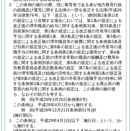
2
この条例の施行の際、現に教育長である者が地方教育行政
の組織及び運営に関する法律の一部を改正する法律
(平成26
年法律第76号。以下「改正法」という。)
附則第2条第1項
の規定により在職する場合においては、第1条の規定による
改正後の堺市職員の給与に関する条例第32条、第33条及び
別表第8の規定、第2条の規定による改正後の市長等の退職
手当に関する条例第1条、第3条及び第4条の規定、第3条の
規定による改正後の堺市職員等の旅費に関する条例第2条及
び別表の規定並びに第8条の規定による改正後の市長等の退
職手当の特例に関する条例第2条の規定は適用せず、第4条
の規定による改正前の堺市非常勤の職員の報酬及び費用弁
償に関する条例別表の規定、第6条の規定による改正前の堺
市教育委員会委員定数条例の規定、第7条の規定による改正
前の堺市職員及び組織の活性化に関する条例第2条の規定及
び第8条の規定による改正前の市長等の退職手当の特例に関
する条例第3条の規定並びに第9条の規定による廃止前の教
育長の給与等に関する条例の規定は、この条例の施行後
も、なおその効力を有する。
附
則
(平成28年3月25日
条例第5号)
この条例は、平成28年4月1日から施行する。
附
則
(平成28年12月21日
条例第51号)
抄
(施行期日)
1
この条例は、平成29年4月1日
(以下「施行日」という。)
か
ら施行する。