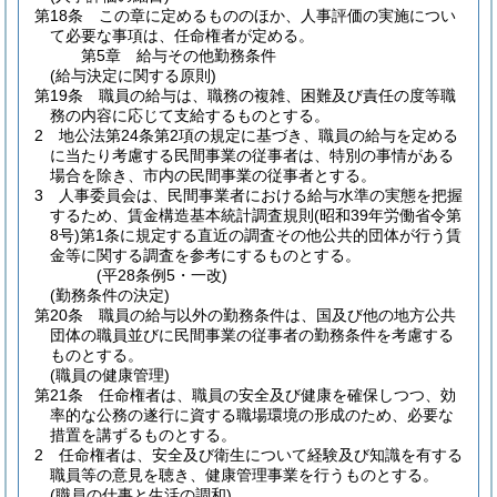
第18条
この章に定めるもののほか、人事評価の実施につい
て必要な事項は、任命権者が定める。
第5章
給与その他勤務条件
(給与決定に関する原則)
第19条
職員の給与は、職務の複雑、困難及び責任の度等職
務の内容に応じて支給するものとする。
2
地公法第24条第2項の規定に基づき、職員の給与を定める
に当たり考慮する民間事業の従事者は、特別の事情がある
場合を除き、市内の民間事業の従事者とする。
3
人事委員会は、民間事業者における給与水準の実態を把握
するため、賃金構造基本統計調査規則
(昭和39年労働省令第
8号)
第1条に規定する直近の調査その他公共的団体が行う賃
金等に関する調査を参考にするものとする。
(平28条例5・一改)
(勤務条件の決定)
第20条
職員の給与以外の勤務条件は、国及び他の地方公共
団体の職員並びに民間事業の従事者の勤務条件を考慮する
ものとする。
(職員の健康管理)
第21条
任命権者は、職員の安全及び健康を確保しつつ、効
率的な公務の遂行に資する職場環境の形成のため、必要な
措置を講ずるものとする。
2
任命権者は、安全及び衛生について経験及び知識を有する
職員等の意見を聴き、健康管理事業を行うものとする。
(職員の仕事と生活の調和)