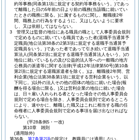
約等事務
(同条第1項に規定する契約等事務をいう。)
であっ
て離職した日の5年前の日より前の職務
(当該職に就いてい
たときの職務に限る。)
に属するものに関し、離職後2年
間、職務上の行為をするように、又はしないように要求
し、又は依頼してはならない。
3
管理又は監督の地位にある職員の職として人事委員会規則
で定めるものに就いている職員であった者
(退職手当通算予
定職員
(地公法第38条の2第3項に規定する退職手当通算予
定職員をいう。)
であった者であって引き続いて退職手当通
算法人
(同条第2項に規定する退職手当通算法人をいう。)
の
地位に就いているもの及び公益的法人等への一般職の地方
公務員の派遣等に関する法律
(平成12年法律第50号)
第10条
第2項に規定する退職派遣者を除く。)
は、離職後2年間、営
利企業
(地公法第38条第1項に規定する営利企業をいう。以
下同じ。)
以外の法人その他の団体の地位に就いた場合
(報
酬を得る場合に限る。)
又は営利企業の地位に就いた場合
は、日々雇い入れられる者となった場合その他人事委員会
規則で定める場合を除き、人事委員会規則で定めるところ
により、速やかに、離職した職又はこれに相当する職の任
命権者に人事委員会規則で定める事項を届け出なければな
らない。
(平28条例5・一改)
第10章
雑則
(適用除外)
第36条
第7条第2項
の規定は、教職員には適用しない。