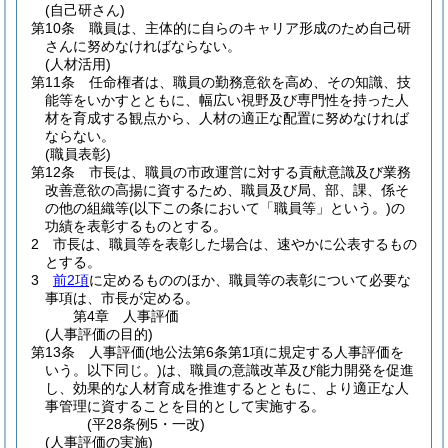
(自己研さん)
第10条
職員は、主体的に自らのキャリア形成のため自己研
さんに努めなければならない。
(人材活用)
第11条
任命権者は、職員の勤務意欲を高め、その知識、技
能等をいかすとともに、幅広い視野及び専門性を持った人
材を育成する観点から、人材の適正な配置に努めなければ
ならない。
(職員表彰)
第12条
市長は、職員の市政運営に対する貢献意識及び業務
改善意欲の高揚に資するため、職員及び局、部、課、係そ
の他の組織等
(以下この条において「職員等」という。)
の
功績を表彰するものとする。
2
市長は、職員等を表彰した場合は、速やかに公表するもの
とする。
3
前2項
に定めるもののほか、職員等の表彰について必要な
事項は、市長が定める。
第4章
人事評価
(人事評価の目的)
第13条
人事評価
(地公法第6条第1項に規定する人事評価を
いう。以下同じ。)
は、職員の意識改革及び能力開発を促進
し、効果的な人材育成を推進するとともに、より適正な人
事管理に資することを目的として実施する。
(平28条例5・一改)
(人事評価の実施)