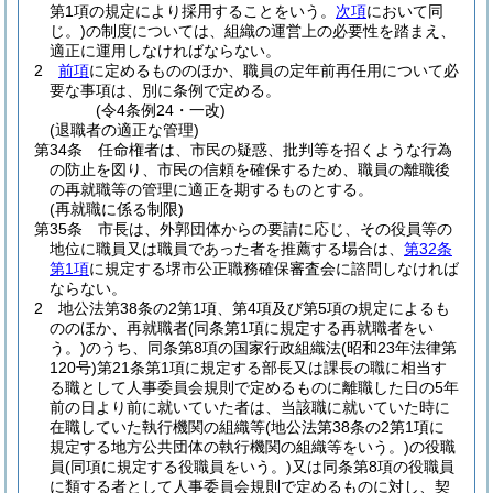
第1項の規定により採用することをいう。
次項
において同
じ。)
の制度については、組織の運営上の必要性を踏まえ、
適正に運用しなければならない。
2
前項
に定めるもののほか、職員の定年前再任用について必
要な事項は、別に条例で定める。
(令4条例24・一改)
(退職者の適正な管理)
第34条
任命権者は、市民の疑惑、批判等を招くような行為
の防止を図り、市民の信頼を確保するため、職員の離職後
の再就職等の管理に適正を期するものとする。
(再就職に係る制限)
第35条
市長は、外郭団体からの要請に応じ、その役員等の
地位に職員又は職員であった者を推薦する場合は、
第32条
第1項
に規定する堺市公正職務確保審査会に諮問しなければ
ならない。
2
地公法第38条の2第1項、第4項及び第5項の規定によるも
ののほか、再就職者
(同条第1項に規定する再就職者をい
う。)
のうち、同条第8項の国家行政組織法
(昭和23年法律第
120号)
第21条第1項に規定する部長又は課長の職に相当す
る職として人事委員会規則で定めるものに離職した日の5年
前の日より前に就いていた者は、当該職に就いていた時に
在職していた執行機関の組織等
(地公法第38条の2第1項に
規定する地方公共団体の執行機関の組織等をいう。)
の役職
員
(同項に規定する役職員をいう。)
又は同条第8項の役職員
に類する者として人事委員会規則で定めるものに対し、契