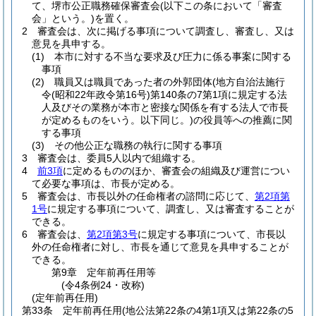
て、堺市公正職務確保審査会
(以下この条において「審査
会」という。)
を置く。
2
審査会は、次に掲げる事項について調査し、審査し、又は
意見を具申する。
(1)
本市に対する不当な要求及び圧力に係る事案に関する
事項
(2)
職員又は職員であった者の外郭団体
(地方自治法施行
令
(昭和22年政令第16号)
第140条の7第1項に規定する法
人及びその業務が本市と密接な関係を有する法人で市長
が定めるものをいう。以下同じ。)
の役員等への推薦に関
する事項
(3)
その他公正な職務の執行に関する事項
3
審査会は、委員5人以内で組織する。
4
前3項
に定めるもののほか、審査会の組織及び運営につい
て必要な事項は、市長が定める。
5
審査会は、市長以外の任命権者の諮問に応じて、
第2項第
1号
に規定する事項について、調査し、又は審査することが
できる。
6
審査会は、
第2項第3号
に規定する事項について、市長以
外の任命権者に対し、市長を通じて意見を具申することが
できる。
第9章
定年前再任用等
(令4条例24・改称)
(定年前再任用)
第33条
定年前再任用
(地公法第22条の4第1項又は第22条の5