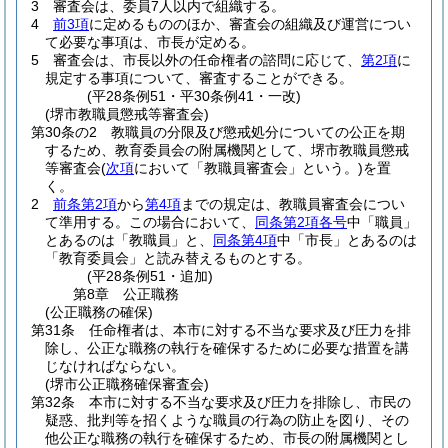
3
審査会は、委員7人以内で組織する。
4
前3項
に定めるもののほか、審査会の組織及び運営につい
て必要な事項は、市長が定める。
5
審査会は、市長以外の任命権者の諮問に応じて、
第2項
に
規定する事項について、審査することができる。
(平28条例51・平30条例41・一改)
(堺市教職員懲戒等審査会)
第30条の2
教職員の分限及び懲戒処分についての公正を期
するため、教育委員会の附属機関として、堺市教職員懲戒
等審査会
(
次項
において「教職員審査会」という。)
を置
く。
2
前条第2項
から
第4項
までの規定は、教職員審査会につい
て準用する。
この場合において、
同条第2項各号
中「職員」
とあるのは「教職員」と、
同条第4項
中「市長」とあるのは
「教育委員会」と読み替えるものとする。
(平28条例51・追加)
第8章
公正職務
(公正職務の確保)
第31条
任命権者は、本市に対する不当な要求及び圧力を排
除し、公正な職務の執行を確保するために必要な措置を講
じなければならない。
(堺市公正職務確保審査会)
第32条
本市に対する不当な要求及び圧力を排除し、市民の
疑惑、批判等を招くような職員の行為の防止を図り、その
他公正な職務の執行を確保するため、市長の附属機関とし