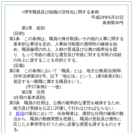
○堺市職員及び組織の活性化に関する条例
平成24年6月22日
条例第30号
第1章
総則
(目的)
第1条
この条例は、職員の身分取扱いその他の人事に関する
基本的な事項を定め、人事給与制度の透明性の確保を始
め、職員倫理の向上、人材の育成及び公務の能率化を図
り、もって市政の適正な運営及び市政に対する市民の信頼
の向上に資することを目的とする。
(定義)
第2条
この条例において「職員」とは、地方公務員法
(昭和
25年法律第261号。以下「地公法」という。)
第3条第2項に
規定する一般職に属する職員をいう。
(平27条例2・一改)
第2章
任用
(任用の基本原則)
第3条
職員の任用は、公務の能率的な運営を確保するため、
能力及び実績を公正に評価して行わなければならない。
2
前項
の場合において、任命権者は、適切な任用の確保の観
点から、職員の勤務実態を把握し、職員の意欲及び適性に
応じた人事管理を行うために必要な措置を講ずるものとす
る。