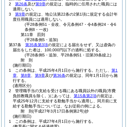
2
第26条
及び
第9章
の規定は、臨時的に任用された職員には
適用しない。
3
第9章
の規定は、地公法第22条の2第1項に規定する会計年
度任用職員には適用しない。
(平28条例51・全改、令元条例47・令4条例24・令6
条例8・一改)
第11章
罰則
(平28条例5・追加)
第37条
第35条第3項
の規定による届出をせず、又は虚偽の
届出をした者は、100,000円以下の過料に処する。
(平28条例5・追加、平28条例51・旧第39条繰上)
附
則
(施行期日)
1
この条例は、平成25年4月1日から施行する。
ただし、
第1
章
、
第8章
、
第9章
及び
第36条
の規定は、同年1月1日から施
行する。
(適用区分)
2
管理職手当の支給を受ける職にある職員以外の職員
(市費
負担教職員を除く。)
にあっては、
第15条第2項
の規定は、
平成25年12月に支給する勤勉手当から適用し、同月前に支
給する勤勉手当については、なお従前の例による。
附
則
(平成27年3月17日
条例第2号)
抄
(施行期日)
1
この条例は、平成27年4月1日から施行する。
(教育長に関する経過措置)