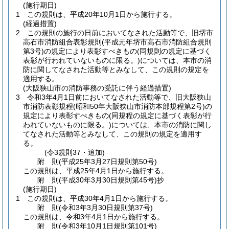
(施行期日)
1
この規則は、平成20年10月1日から施行する。
(経過措置)
2
この規則の施行の日前においてなされた活動等で、旧堺市
高石市消防組合表彰規則
(平成元年堺市高石市消防組合規則
第3号)
の規定により表彰すべきもの
(同規則の規定に基づく
表彰が行われていないものに限る。)
については、本市の消
防に関してなされた活動等とみなして、この規則の規定を
適用する。
(大阪狭山市の消防事務の受託に伴う経過措置)
3
令和3年4月1日前においてなされた活動等で、旧大阪狭山
市消防表彰規程
(昭和50年大阪狭山市消防本部規程第2号)
の
規定により表彰すべきもの
(同規程の規定に基づく表彰が行
われていないものに限る。)
については、本市の消防に関し
てなされた活動等とみなして、この規則の規定を適用す
る。
(令3規則37・追加)
附
則
(平成25年3月27日
規則第50号)
この規則は、平成25年4月1日から施行する。
附
則
(平成30年3月30日
規則第45号)
抄
(施行期日)
1
この規則は、平成30年4月1日から施行する。
附
則
(令和3年3月30日
規則第37号)
この規則は、令和3年4月1日から施行する。
附
則
(令和3年10月1日
規則第101号)