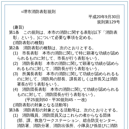
○堺市消防表彰規則
平成20年9月30日
規則第129号
(趣旨)
第1条
この規則は、本市の消防に関する表彰
(以下「消防表
彰」という。)
について必要な事項を定める。
(消防表彰の種類)
第2条
消防表彰の種類は、次のとおりとする。
(1)
市長表彰 本市の消防に関して特に顕著な功績が認め
られるものに対して、市長が行う表彰をいう。
(2)
消防長表彰 本市の消防に関して顕著な功績が認めら
れるものに対して、消防長が行う表彰をいう。
(3)
所属長表彰 本市の消防に関して功績が認められるも
のに対して、消防局の部長、課長若しくは所長又は消防
署長が行う表彰をいう。
(4)
消防団長表彰 本市の消防に関して功績が認められる
ものに対して、消防団長が行う表彰をいう。
(平25規則50・平30規則45・一改)
(消防表彰の対象となる活動等)
第3条
消防表彰の対象となる活動等は、次のとおりとする。
(1)
消防職員、消防団員又はこれらの者からなる団体
(部、課、救急ワークステーション、総合防災センター、
消防署、消防分署、消防出張所、小隊及び係並びに消防