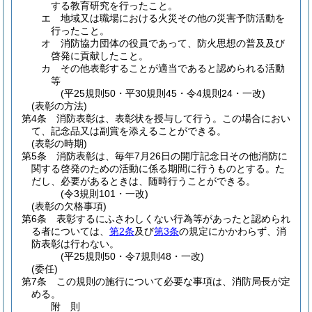
する教育研究を行ったこと。
エ
地域又は職場における火災その他の災害予防活動を
行ったこと。
オ
消防協力団体の役員であって、防火思想の普及及び
啓発に貢献したこと。
カ
その他表彰することが適当であると認められる活動
等
(平25規則50・平30規則45・令4規則24・一改)
(表彰の方法)
第4条
消防表彰は、表彰状を授与して行う。
この場合におい
て、記念品又は副賞を添えることができる。
(表彰の時期)
第5条
消防表彰は、毎年7月26日の開庁記念日その他消防に
関する啓発のための活動に係る期間に行うものとする。
た
だし、必要があるときは、随時行うことができる。
(令3規則101・一改)
(表彰の欠格事項)
第6条
表彰するにふさわしくない行為等があったと認められ
る者については、
第2条
及び
第3条
の規定にかかわらず、消
防表彰は行わない。
(平25規則50・令7規則48・一改)
(委任)
第7条
この規則の施行について必要な事項は、消防局長が定
める。
附
則