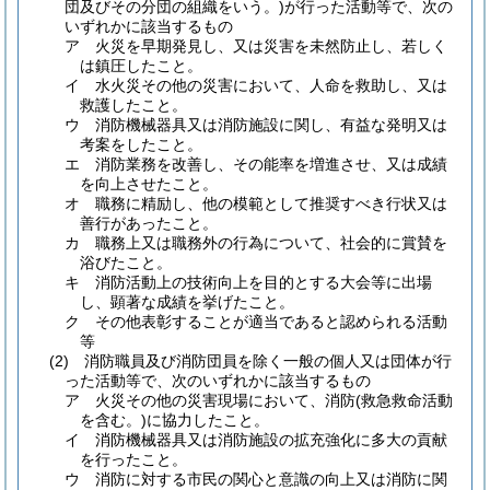
団及びその分団の組織をいう。)
が行った活動等で、次の
いずれかに該当するもの
ア
火災を早期発見し、又は災害を未然防止し、若しく
は鎮圧したこと。
イ
水火災その他の災害において、人命を救助し、又は
救護したこと。
ウ
消防機械器具又は消防施設に関し、有益な発明又は
考案をしたこと。
エ
消防業務を改善し、その能率を増進させ、又は成績
を向上させたこと。
オ
職務に精励し、他の模範として推奨すべき行状又は
善行があったこと。
カ
職務上又は職務外の行為について、社会的に賞賛を
浴びたこと。
キ
消防活動上の技術向上を目的とする大会等に出場
し、顕著な成績を挙げたこと。
ク
その他表彰することが適当であると認められる活動
等
(2)
消防職員及び消防団員を除く一般の個人又は団体が行
った活動等で、次のいずれかに該当するもの
ア
火災その他の災害現場において、消防
(救急救命活動
を含む。)
に協力したこと。
イ
消防機械器具又は消防施設の拡充強化に多大の貢献
を行ったこと。
ウ
消防に対する市民の関心と意識の向上又は消防に関