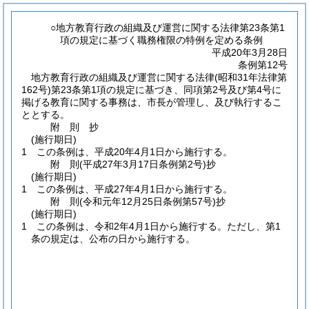
○地方教育行政の組織及び運営に関する法律第23条第1
項の規定に基づく職務権限の特例を定める条例
平成20年3月28日
条例第12号
地方教育行政の組織及び運営に関する法律
(昭和31年法律第
162号)
第23条第1項の規定に基づき、同項第2号及び第4号に
掲げる教育に関する事務は、市長が管理し、及び執行するこ
ととする。
附
則
抄
(施行期日)
1
この条例は、平成20年4月1日から施行する。
附
則
(平成27年3月17日
条例第2号)
抄
(施行期日)
1
この条例は、平成27年4月1日から施行する。
附
則
(令和元年12月25日
条例第57号)
抄
(施行期日)
1
この条例は、令和2年4月1日から施行する。
ただし、第1
条の規定は、公布の日から施行する。