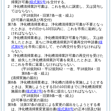
掃業許可書
(
様式第5号
)
を交付する。
2
浄化槽清掃業許可書は、これを他人に譲渡し、又は貸与し
てはならない。
(平18規則4・旧第7条一改・繰上)
(許可書の返納及び再交付)
第7条
浄化槽清掃業者は、浄化槽清掃業許可書が不要となっ
たときは、その日から10日以内に、これを市長に返納しな
ければならない。
2
浄化槽清掃業者は、浄化槽清掃業許可書を汚損し、又は紛
失したときは、直ちに浄化槽清掃業許可書再交付申請書
(
様
式第6号
)
を市長に提出して、その再交付を受けなければな
らない。
3
浄化槽清掃業者は、浄化槽清掃業許可書の再交付を受けた
後、紛失した浄化槽清掃業許可書を発見したときは、直ち
にこれを市長に返還しなければならない。
(平10規則63・平12規則62・一改、平18規則4・旧
第8条一改・繰上)
(清掃実施の届出)
第8条
浄化槽清掃業者は、浄化槽の清掃を実施しようとする
ときは、実施しようとする日の10日前までに浄化槽清掃実
施届出書
(
様式第7号
)
を市長に提出しなければならない。
(平18規則4・旧第9条一改・繰上)
(許可事項の変更の届出)
第9条
法第37条の規定による変更の届出をしようとする者
は、浄化槽清掃業変更届出書
(
様式第8号
)
の正本1部及び副