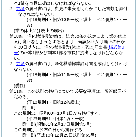
本1部を市長に提出しなければならない。
2
前項
の届出書には、変更の事実を明らかにした書類を添付
しなければならない。
(平18規則4・旧第10条一改・繰上、平21規則17・一
改)
(業の休止又は廃止の届出)
第10条
浄化槽清掃業者は、法第38条の規定により業の休止
又は廃止をしようとするときは、当該休止又は廃止の日か
ら30日以内に、浄化槽清掃業
(休止・廃止)
届出書
(
様式第9
号
)
の正本1部及び副本1部を市長に提出しなければならな
い。
2
前項
の届出書には、浄化槽清掃業許可書を添付しなければ
ならない。
(平18規則4・旧第11条一改・繰上、平21規則17・一
改)
(委任)
第11条
この規則の施行について必要な事項は、所管部長が
定める。
(平18規則4・旧第12条繰上)
附
則
この規則は、昭和60年10月1日から施行する。
(平23規則81・旧第1項・一改)
附
則
(昭和61年2月17日
規則第3号)
この規則は、公布の日から施行する。
附
則
(平成10年12月29日
規則第63号)