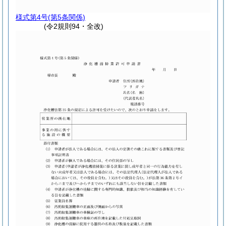
様式第4号
(第5条関係)
(令2規則94・全改)