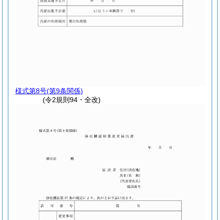
様式第8号
(第9条関係)
(令2規則94・全改)