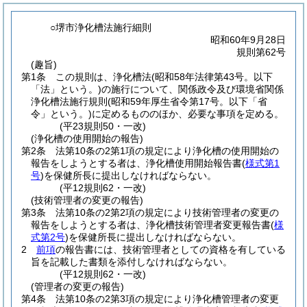
○堺市浄化槽法施行細則
昭和60年9月28日
規則第62号
(趣旨)
第1条
この規則は、浄化槽法
(昭和58年法律第43号。以下
「法」という。)
の施行について、関係政令及び環境省関係
浄化槽法施行規則
(昭和59年厚生省令第17号。以下「省
令」という。)
に定めるもののほか、必要な事項を定める。
(平23規則50・一改)
(浄化槽の使用開始の報告)
第2条
法第10条の2第1項の規定により浄化槽の使用開始の
報告をしようとする者は、浄化槽使用開始報告書
(
様式第1
号
)
を保健所長に提出しなければならない。
(平12規則62・一改)
(技術管理者の変更の報告)
第3条
法第10条の2第2項の規定により技術管理者の変更の
報告をしようとする者は、浄化槽技術管理者変更報告書
(
様
式第2号
)
を保健所長に提出しなければならない。
2
前項
の報告書には、技術管理者としての資格を有している
旨を記載した書類を添付しなければならない。
(平12規則62・一改)
(管理者の変更の報告)
第4条
法第10条の2第3項の規定により浄化槽管理者の変更