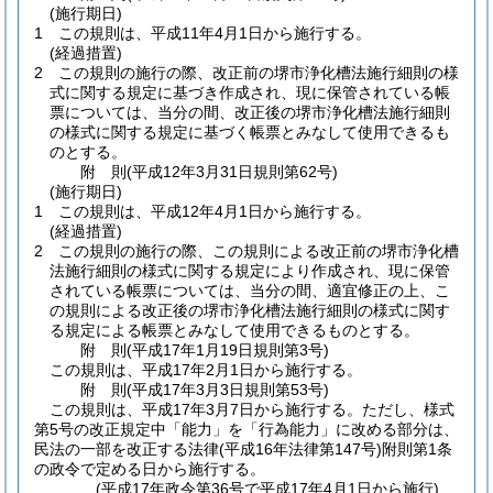
(施行期日)
1
この規則は、平成11年4月1日から施行する。
(経過措置)
2
この規則の施行の際、改正前の堺市浄化槽法施行細則の様
式に関する規定に基づき作成され、現に保管されている帳
票については、当分の間、改正後の堺市浄化槽法施行細則
の様式に関する規定に基づく帳票とみなして使用できるも
のとする。
附
則
(平成12年3月31日
規則第62号)
(施行期日)
1
この規則は、平成12年4月1日から施行する。
(経過措置)
2
この規則の施行の際、この規則による改正前の堺市浄化槽
法施行細則の様式に関する規定により作成され、現に保管
されている帳票については、当分の間、適宜修正の上、こ
の規則による改正後の堺市浄化槽法施行細則の様式に関す
る規定による帳票とみなして使用できるものとする。
附
則
(平成17年1月19日
規則第3号)
この規則は、平成17年2月1日から施行する。
附
則
(平成17年3月3日
規則第53号)
この規則は、平成17年3月7日から施行する。
ただし、様式
第5号の改正規定中「能力」を「行為能力」に改める部分は、
民法の一部を改正する法律
(平成16年法律第147号)
附則第1条
の政令で定める日から施行する。
(平成17年政令第36号で平成17年4月1日から施行)