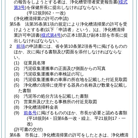
の報告をしようとする者は、浄化槽管理者変更報告書
(
様式
第3号
)
を保健所長に提出しなければならない。
(平12規則62・一改)
(浄化槽清掃業の許可の申請)
第5条
法第35条第1項の規定により浄化槽清掃業の許可を受
けようとする者
(以下「申請者」という。)
は、浄化槽清掃
業許可申請書
(
様式第4号
)
の正本1部及び副本1部を市長に提
出しなければならない。
2
前項
の申請書には、省令第10条第2項各号に掲げるものの
ほか、次に掲げる書類及び図面を添付しなければならな
い。
(1)
従業員名簿
(2)
汚泥収集運搬車の正面及び側面からの写真
(3)
汚泥収集運搬車の車検証の写し
(4)
汚泥収集運搬車の車庫の所在地を記載した付近見取図
(5)
浄化槽の清掃に使用する器具の名称及び数量を記載し
た書類
(6)
汚泥等の処分方法を記載した書類
(7)
営業所及び主たる事務所の付近見取図
(8)
浄化槽清掃料金表
(9)
前各号
に掲げるもののほか、市長が必要と認める書類
(平18規則4・旧第6条一改・繰上、平21規則17・一
改)
(許可書の交付)
第6条
市長は、浄化槽清掃業の許可をしたときは、浄化槽清