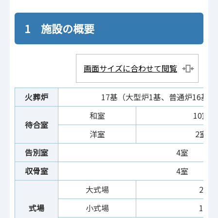
1 施設の概要
画面サイズに合わせて閲覧
火葬炉
17基（大型炉1基、普通炉16基
和室
10室
待合室
洋室
2室（
告別室
4室
収骨室
4室
大式場
2室（
式場
小式場
1室（