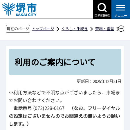
こ
の
目的別検索
メニュー
ペ
ー
現在のページ
トップページ
くらし・手続き
斎場・霊堂
ジ
斎場
利用のご案内
の
利用のご案内について
先
頭
利用のご案内について
で
す
更新日：2025年12月21日
※利用方法などで不明な点がございましたら、斎場ま
でお問い合わせください。
電話番号 (072)228-0167
（なお、フリーダイヤル
の設定はございませんのでお間違えの無いようお願い
します。）