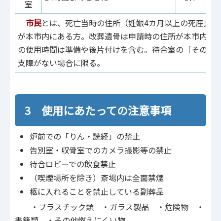
室
市民
とは、死亡当時の住所（妊娠4カ月以上の死産児の
が本市内にある方。改葬遺骨は申請時の住所が本市内に
の使用時間は準備や後片付けを含む。待合室の［その他
支障がない場合に限る。
3 使用にあたっての注意事項
炉前での「りん・読経」の禁止
告別室・収骨室でのカメラ撮影等の禁止
待合ロビーでの飲食禁止
（喫煙場所を除き）斎場内は全面禁煙
柩に入れることを禁止している副葬品
・プラスチック類 ・ガラス製品 ・危険物 ・
書籍類 ・その他燃えにくい物