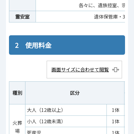
各々に、遺族控室、宗教
霊安室
遺体保管庫・3庫
2 使用料金
画面サイズに合わせて閲覧
種別
区分
大人（12歳以上）
1体
小人（12歳未満）
1体
火葬
場
死産児
1体