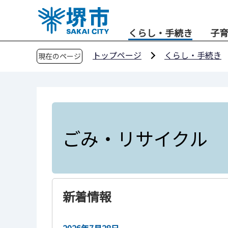
こ
の
くらし・手続き
子
ペ
ー
トップページ
くらし・手続き
現在のページ
ジ
の
先
頭
で
す
ごみ・リサイクル
新着情報