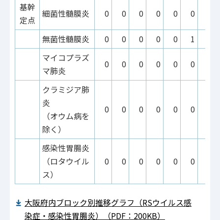
基幹
細菌性髄膜炎
0
0
0
0
0
0
0
定点
無菌性髄膜炎
0
0
0
0
0
1
0
マイコプラズ
0
0
0
0
0
0
0
マ肺炎
クラミジア肺
炎
0
0
0
0
0
0
0
（オウム病を
除く）
感染性胃腸炎
（ロタウイル
0
0
0
0
0
0
0
ス）
大阪府内ブロック別推移グラフ（RSウイルス感
染症・感染性胃腸炎）（PDF：200KB）