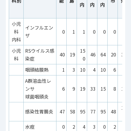
科別
能
島
市
州
内
内
内
小児
インフルエン
科
0
1
1
0
0
0
0
ザ
内科
小児
RSウイルス感
15
40
19
46
64
20
36
科
染症
0
咽頭結膜熱
1
3
10
4
10
6
1
A群溶血性レ
ンサ
6
9
19
33
15
8
17
球菌咽頭炎
13
感染性胃腸炎
47
58
95
77
95
48
3
水痘
0
2
4
3
0
2
1