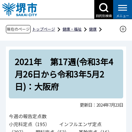
こ
の
目的別検索
メニュー
ペ
ー
現在のページ
トップページ
健康・福祉
健康
ジ
感染症・予防接種
感染症
の
感染症の発生状況や統計資料等
先
感染症関連資料
2021年 第17週(令和3年4
頭
で
感染症発生動向調査（週報）
月26日から令和3年5月2
す
2021年 大阪府内の感染症発生状況
日)：大阪府
第11週から第20週
2021年 第17週(令和3年4月26日から令和3年5
更新日：2024年7月23日
月2日)：大阪府
今週の報告定点数
小児科定点（195） インフルエンザ定点