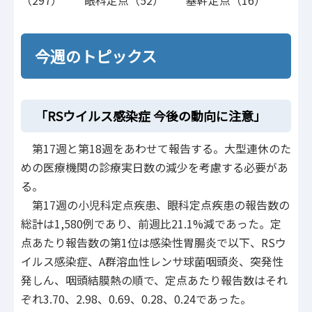
（297） 眼科定点（52） 基幹定点（16）
今週のトピックス
「RSウイルス感染症 今後の動向に注意」
第17週と第18週をあわせて報告する。大型連休のた
めの医療機関の診療実日数の減少を考慮する必要があ
る。
第17週の小児科定点疾患、眼科定点疾患の報告数の
総計は1,580例であり、前週比21.1%減であった。定
点あたり報告数の第1位は感染性胃腸炎で以下、RSウ
イルス感染症、A群溶血性レンサ球菌咽頭炎、突発性
発しん、咽頭結膜熱の順で、定点あたり報告数はそれ
ぞれ3.70、2.98、0.69、0.28、0.24であった。