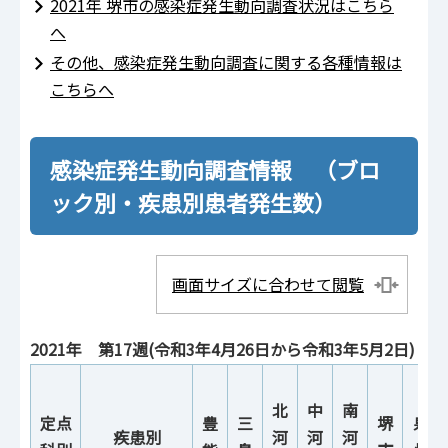
2021年 堺市の感染症発生動向調査状況はこちら
へ
その他、感染症発生動向調査に関する各種情報は
こちらへ
感染症発生動向調査情報 （ブロ
ック別・疾患別患者発生数）
画面サイズに合わせて閲覧
2021年 第17週(令和3年4月26日から令和3年5月2日)
北
中
南
定点
豊
三
堺
泉
疾患別
河
河
河