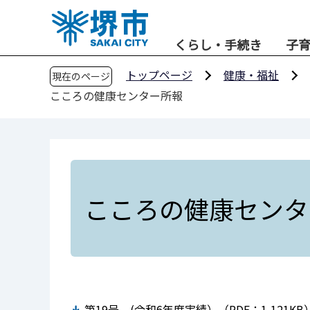
こ
の
くらし・手続き
子
ペ
ー
トップページ
健康・福祉
現在のページ
ジ
こころの健康センター所報
の
先
頭
で
す
こころの健康センタ
第19号 (令和6年度実績）（PDF：1,121KB