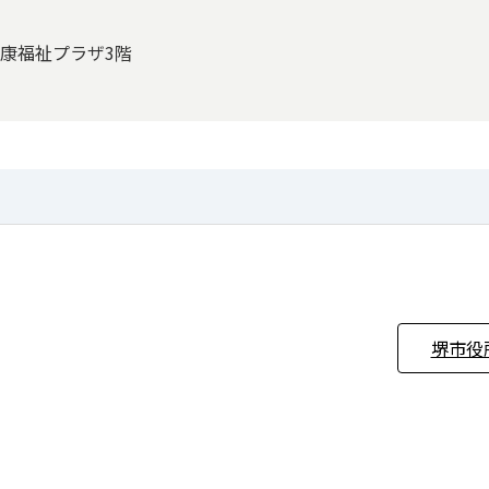
 健康福祉プラザ3階
堺市役