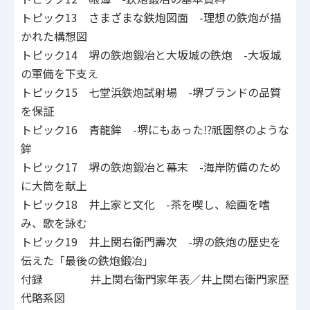
トピック13 さまざまな鉄炮図面 -理想の鉄炮が描
かれた構想図
トピック14 堺の鉄炮鍛冶と大坂城の鉄炮 -大坂城
の軍備を下支え
トピック15 七堂浜鉄炮試射場 -堺ブランドの品質
を保証
トピック16 青龍鉾 -堺にもあった⁉祇園祭のような
鉾
トピック17 堺の鉄炮鍛冶と幕末 -海岸防備のため
に大筒を献上
トピック18 井上家と文化 -茶を喫し、絵画を嗜
み、歌を詠む
トピック19 井上関右衛門壽次 -堺の鉄炮の歴史を
伝えた「最後の鉄炮鍛冶」
付録 井上関右衛門家年表／井上関右衛門家歴
代略系図