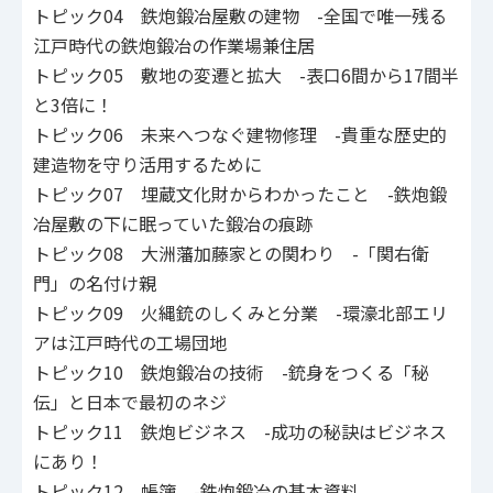
トピック04 鉄炮鍛冶屋敷の建物 -全国で唯一残る
江戸時代の鉄炮鍛冶の作業場兼住居
トピック05 敷地の変遷と拡大 -表口6間から17間半
と3倍に！
トピック06 未来へつなぐ建物修理 -貴重な歴史的
建造物を守り活用するために
トピック07 埋蔵文化財からわかったこと -鉄炮鍛
冶屋敷の下に眠っていた鍛冶の痕跡
トピック08 大洲藩加藤家との関わり -「関右衛
門」の名付け親
トピック09 火縄銃のしくみと分業 -環濠北部エリ
アは江戸時代の工場団地
トピック10 鉄炮鍛冶の技術 -銃身をつくる「秘
伝」と日本で最初のネジ
トピック11 鉄炮ビジネス -成功の秘訣はビジネス
にあり！
トピック12 帳簿 -鉄炮鍛冶の基本資料