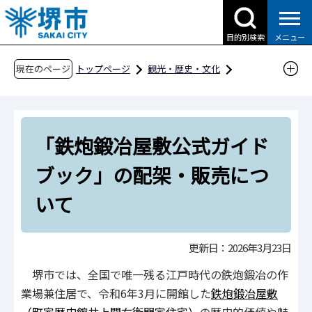
こ
の
目的別検索
メニュー
ペ
ー
現在のページ
トップページ
観光・歴史・文化
ジ
歴史・文化財
文化財
堺市の文化財
の
文化財のお知らせ
先
「鉄炮鍛冶屋敷公式ガイドブック」の配架・販
「鉄炮鍛冶屋敷公式ガイド
頭
売について
で
ブック」の配架・販売につ
す
いて
更新日：2026年3月23日
堺市では、全国で唯一残る江戸時代の鉄炮鍛冶の作
業場兼住居で、令和6年3月に開館した
鉄炮鍛冶屋敷