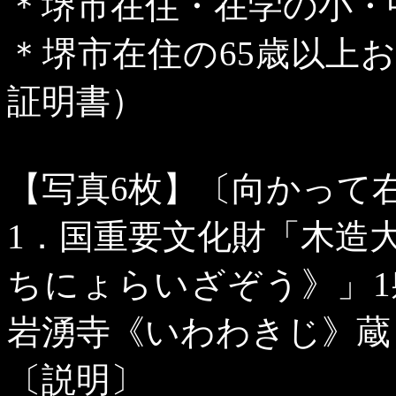
＊堺市在住・在学の小・
＊堺市在住の
65
歳以上
証明書）
【写真
6
枚】〔向かって
1
．国重要文化財「木造
ちにょらいざぞう》」
1
岩湧寺《いわわきじ》蔵
〔説明〕