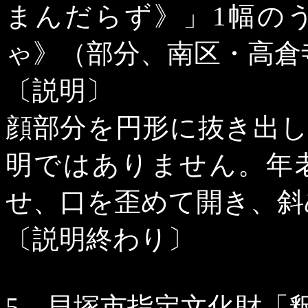
まんだらず》」
1
幅の
ゃ》（部分、南区・高倉
〔説明〕
顔部分を円形に抜き出
明ではありません。年
せ、口を歪めて開き、斜
〔説明終わり〕
5
．貝塚市指定文化財「