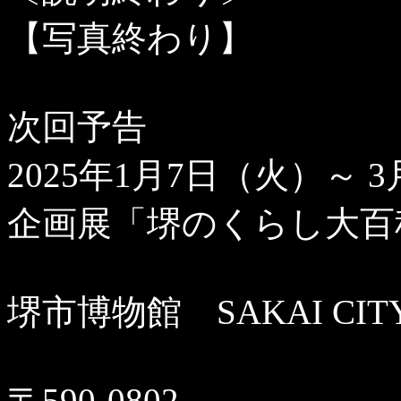
【写真終わり】
次回予告
2025
年
1
月
7
日（火）～
3
企画展「堺のくらし大百
堺市博物館
SAKAI CI
〒
590-0802