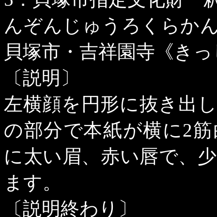
んぞんじゅうろくらか
貝塚市・吉祥園寺《きっ
〔説明〕
左横顔を円形に抜き出
の部分で本紙が横に
2
筋
に太い眉、赤い唇で、
ます。
〔説明終わり〕