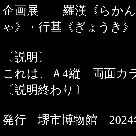
企画展 「羅漢《らか
ゃ》・行基《ぎょうき》
〔説明〕
これは、Ａ
4
縦 両面カ
〔説明終わり〕
発行 堺市博物館
2024