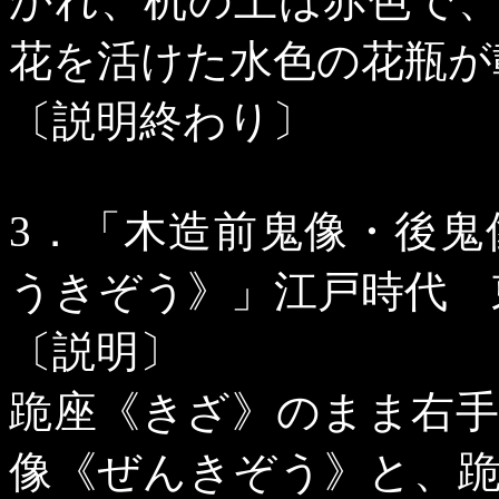
かれ、机の上は赤色で
花を活けた水色の花瓶が
〔説明終わり〕
3
．「木造前鬼像・後鬼
うきぞう》」江戸時代 
〔説明〕
跪座《きざ》のまま右
像《ぜんきぞう》と、