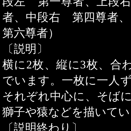
段左 第一尊者、上段
者、中段右 第四尊者
第六尊者）
〔説明〕
横に
2
枚、縦に
3
枚、合
でいます。一枚に一人
それぞれ中心に、そば
獅子や猿などを描いてい
〔説明終わり〕