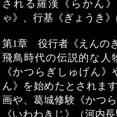
される羅漢《らかん》
ゃ》、行基《ぎょうき》
第
1
章 役行者《えんの
飛鳥時代の伝説的な人
《かつらぎしゅげん》
ん》を始めたとされま
画や、葛城修験《かつ
《いわわきじ》（河内長