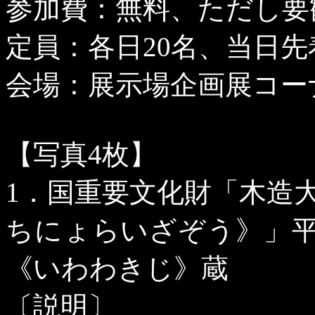
参加費：無料、ただし要
定員：各日
20
名、当日先
会場：展示場企画展コー
【写真
4
枚】
1
．国重要文化財「木造
ちにょらいざぞう》」
《いわわきじ》蔵
〔説明〕