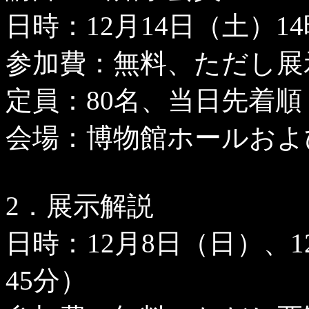
日時：
12
月
14
日（土）
14
参加費：無料、ただし展
定員：
80
名、当日先着順
会場：博物館ホールおよ
2
．展示解説
日時：
12
月
8
日（日）、
1
45
分）