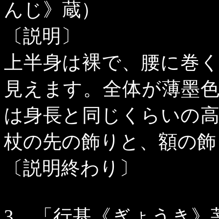
んじ》蔵）
〔説明〕
上半身は裸で、腰に巻
見えます。全体が薄墨
は身長と同じくらいの
杖の先の飾りと、額の飾
〔説明終わり〕
3
．「行基《ぎょうき》