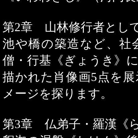
第
2
章 山林修行者とし
池や橋の築造など、社
僧・行基《ぎょうき》
描かれた肖像画
5
点を展
メージを探ります。
第
3
章 仏弟子・羅漢《