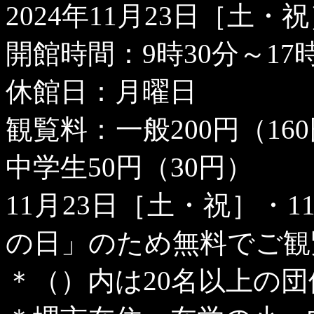
2024
年
11
月
23
日［土・祝
開館時間：
9
時
30
分～
17
休館日：月曜日
観覧料：一般
200
円（
160
中学生
50
円（
30
円）
11
月
23
日［土・祝］・
1
の日」のため無料でご観
＊（）内は
20
名以上の団