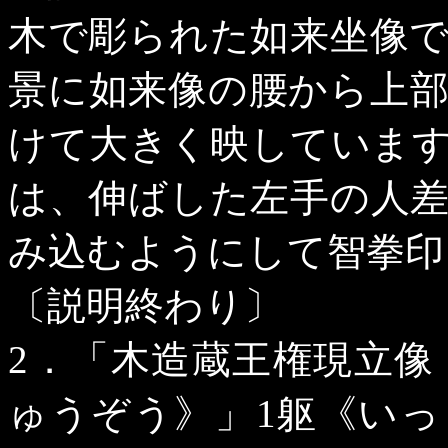
木で彫られた如来坐像
景に如来像の腰から上
けて大きく映していま
は、伸ばした左手の人
み込むようにして智拳印
〔説明終わり〕
2
．「木造蔵王権現立像
ゅうぞう》」
1
躯《いっ