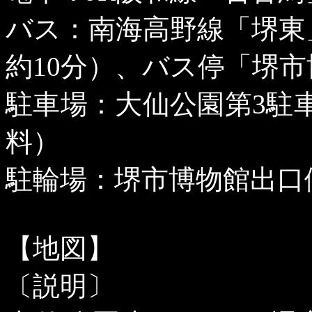
バス：南海高野線「堺東
約
10
分）、バス停「堺市
駐車場：大仙公園第
3
駐
料）
駐輪場：堺市博物館出口
【地図】
〔説明〕