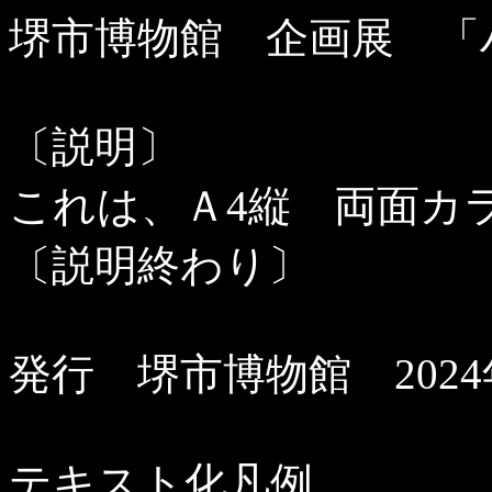
堺市博物館 企画展 「
〔説明〕
これは、Ａ
4
縦 両面カ
〔説明終わり〕
発行 堺市博物館
2024
テキスト化凡例