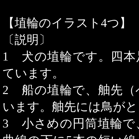
【埴輪のイラスト
4
つ】
〔説明〕
1
犬の埴輪です。四本
ています。
2
船の埴輪で、舳先（
います。舳先には鳥がと
3
小さめの円筒埴輪で