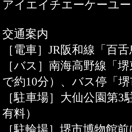
アイエイチエーケーユー
交通案内
［電車］
JR
阪和線「百舌
［バス］南海高野線「堺
で約
10
分）、バス停「堺
［駐車場］大仙公園第
3
有料）
［駐輪場］堺市博物館前