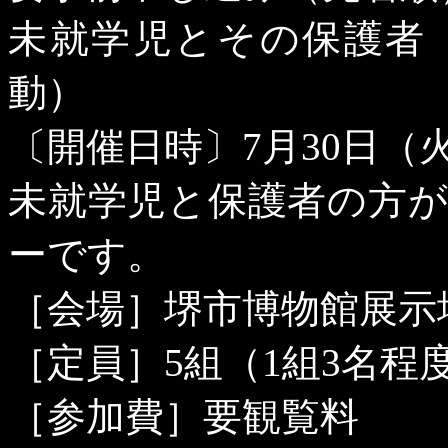
未就学児とその保護者
動）
〔開催日時〕
7
月
30
日（
未就学児と保護者の方
ーです。
［会場］堺市博物館展示
［定員］
5
組（
1
組
3
名程
［参加費］要観覧料