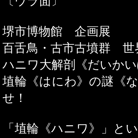
〔ウラ面〕
堺市博物館 企画展
百舌鳥・古市古墳群 世
ハニワ大解剖《だいかい
埴輪《はにわ》の謎《
せ！
「埴輪《ハニワ》」と