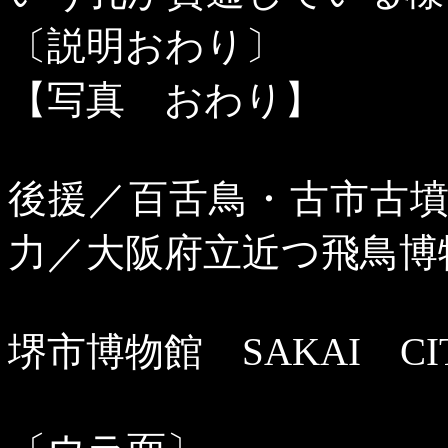
〔説明おわり〕
【写真 おわり】
後援／百舌鳥・古市古
力／大阪府立近つ飛鳥博
堺市博物館
SAKAI
CI