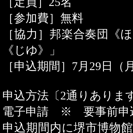
［定員］
25
名
［参加費］無料
［協力］邦楽合奏団《
《じゆ》」
［申込期間］
7
月
29
日（
申込方法〔
2
通りありま
電子申請 ※ 要事前申
申込期間内に堺市博物