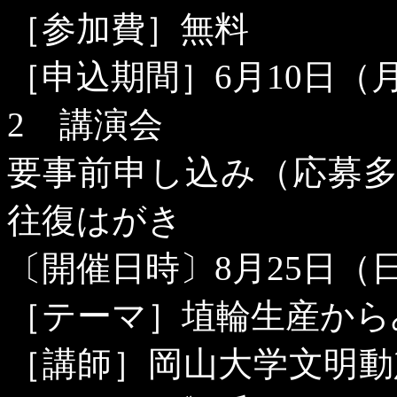
［参加費］無料
［申込期間］
6
月
10
日（
2
講演会
要事前申し込み（応募
往復はがき
〔開催日時〕
8
月
25
日（
［テーマ］埴輪生産から
［講師］岡山大学文明動