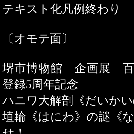
テキスト化凡例終わり
〔オモテ面〕
堺市博物館 企画展 
登録
5
周年記念
ハニワ大解剖《だいかい
埴輪《はにわ》の謎《
せ！