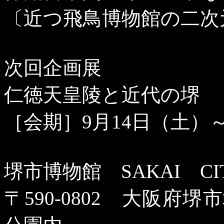
〔近つ飛鳥博物館の二次
次回企画展
仁徳天皇陵と近代の堺
［会期］
9
月
14
日（土）
堺市博物館
SAKAI
CI
〒
590-0802
大阪府堺市