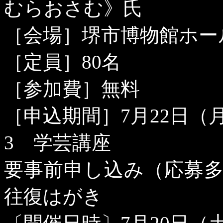
むらおさむ》氏
［会場］堺市博物館ホー
［定員］
80
名
［参加費］無料
［申込期間］
7
月
22
日（
3
学芸講座
要事前申し込み（応募
往復はがき