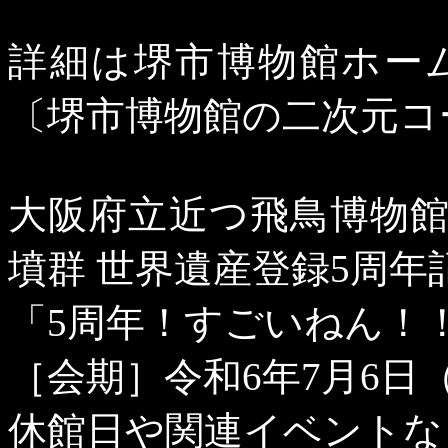
詳細は堺市博物館ホー
〔堺市博物館の二次元コ
大阪府立近つ飛鳥博物
墳群 世界遺産登録
5
周年
「
5
周年！すごいねん！
［会期］令和
6
年
7
月
6
日
休館日や関連イベントな