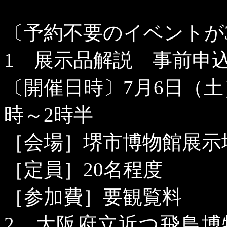
〔予約不要のイベントが
1
展示品解説 事前申
〔開催日時〕
7
月
6
日（土
時～
2
時半
［会場］堺市博物館展示
［定員］
20
名程度
［参加費］要観覧料
2
大阪府立近つ飛鳥博