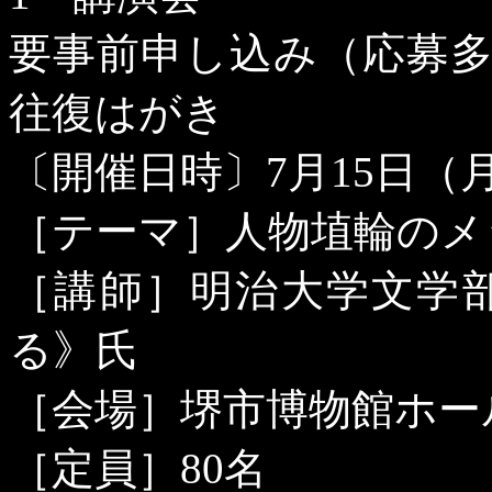
要事前申し込み（応募
往復はがき
〔開催日時〕
7
月
15
日（
［テーマ］人物埴輪のメ
［講師］明治大学文学
る》氏
［会場］堺市博物館ホー
［定員］
80
名