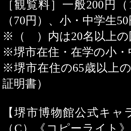
［観覧料］一般
200
円（
（
70
円）、小・中学生
50
※（ ）内は
20
名以上の
※堺市在住・在学の小・
※堺市在住の
65
歳以上
証明書）
【堺市博物館公式キャ
（
C
）《コピーライト