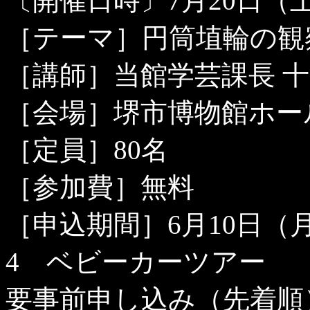
〔開催日時〕
7
月
20
日（
［テーマ］円筒埴輪の観
［講師］当館学芸課長 
［会場］堺市博物館ホー
［定員］
80
名
［参加費］無料
［申込期間］
6
月
10
日（
4
ベビーカーツアー
要事前申し込み（先着順