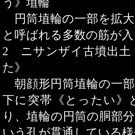
う》埴輪
円筒埴輪の一部を拡大
と呼ばれる多数の筋が入
2
ニサンザイ古墳出土 
た》
朝顔形円筒埴輪の一部
下に突帯《とったい》
り、埴輪の円筒の胴部
いう孔が貫通している様