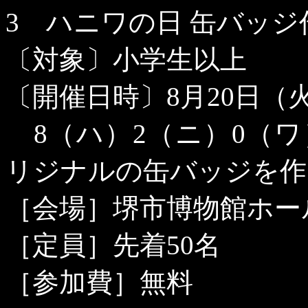
3
ハニワの日 缶バッジ
〔対象〕小学生以上
〔開催日時〕
8
月
20
日（
8
（ハ）
2
（ニ）
0
（ワ
リジナルの缶バッジを作
［会場］堺市博物館ホー
［定員］先着
50
名
［参加費］無料