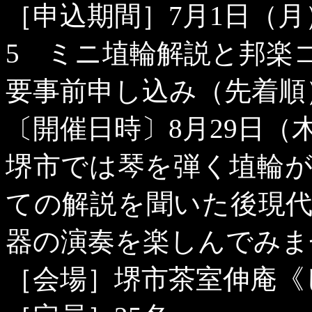
［申込期間］
7
月
1
日（月
5
ミニ埴輪解説と邦楽
要事前申し込み（先着順
〔開催日時〕
8
月
29
日（
堺市では琴を弾く埴輪
ての解説を聞いた後現
器の演奏を楽しんでみま
［会場］堺市茶室伸庵《