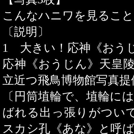
こんなハニワを見ること
〔説明〕
1
大きい！応神《おう
応神《おうじん》天皇
立近つ飛鳥博物館写真提
〔円筒埴輪で、埴輪に
ばれる出っ張りがつい
スカシ孔《あな》と呼