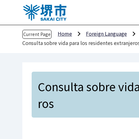
T
h
e
h
Home
Foreign Language
Current Page
e
Consulta sobre vida para los residentes extranjero
a
d
o
f
t
Consulta sobre vida
h
i
ros
s
p
a
g
e