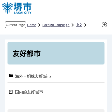
T
h
e
h
Current Page
Home
Foreign Language
中文
e
给外国人居住者及游客
何谓堺市
a
友好都市
d
o
友好都市
f
t
h
海外・姐妹友好城市
i
s
p
国内的友好城市
a
g
e