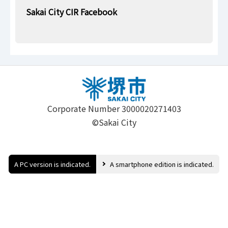
Sakai City CIR Facebook
.
Corporate Number 3000020271403
©Sakai City
A PC version is indicated.
A smartphone edition is indicated.