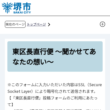
こ
の
ペ
ー
現在のページ
トップページ
ジ
東区長直行便 ～聞かせてあなたの想い～
の
先
東区長直行便 ～聞かせてあ
頭
で
なたの想い～
す
※このフォームに入力いただいた内容はSSL（Secure
Socket Layer）により暗号化されて送信されます。
【「東区長直行便」投稿フォームのご利用にあたっ
て】