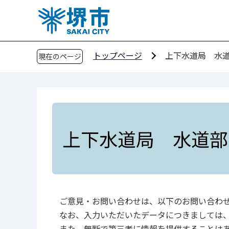
こ
の
ペ
ー
トップページ
上下水道局 水
現在のページ
ジ
の
先
頭
で
す
上下水道局 水道部
ご意見・お問い合わせは、以下のお問い合わ
なお、入力いただいたデータにつきましては
また、無断で第三者に情報を提供することは